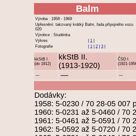
Balm
Výroba : 1958 - 1969
Upřesnění: takzvaný krátký Balm, řada přípojného vozu
020
Výrobce : Studénka
Výkres
|
1
|
Fotografie
|
1
|
2
|
3
|
kkStB II.
kkStB I.
ČSD I.
(do 1912)
(1913-1920)
(1921-195
—
—
—
Dodávky:
1958: 5-0230 / 70 28-05 007 p
1960: 5-0231 až 5-0460 / 70 2
1961: 5-0461 až 5-0591 / 70 2
1962: 5-0592 až 5-0720 / 70 2