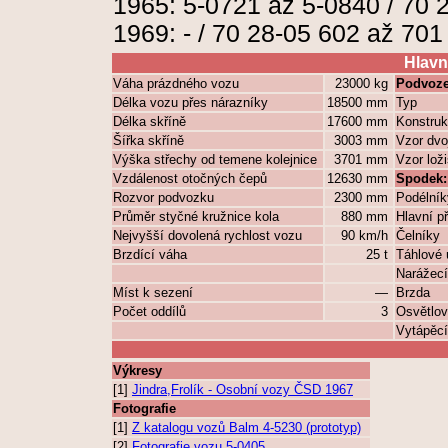
1965: 5-0721 až 5-0840 / 70 2
1969: - / 70 28-05 602 až 701 I
Hlavn
Váha prázdného vozu
23000 kg
Podvoze
Délka vozu přes nárazníky
18500 mm
Typ
Délka skříně
17600 mm
Konstruk
Šířka skříně
3003 mm
Vzor dvo
Výška střechy od temene kolejnice
3701 mm
Vzor lož
Vzdálenost otočných čepů
12630 mm
Spodek:
Rozvor podvozku
2300 mm
Podélník
Průměr styčné kružnice kola
880 mm
Hlavní p
Nejvyšší dovolená rychlost vozu
90 km/h
Čelníky
Brzdící váha
25 t
Táhlové ú
Narážecí 
Míst k sezení
—
Brzda
Počet oddílů
3
Osvětlov
Vytápěcí
Výkresy
[1]
Jindra,Frolík - Osobní vozy ČSD 1967
Fotografie
[1]
Z katalogu vozů Balm 4-5230 (prototyp)
[2]
Fotografie vozu 5-0405