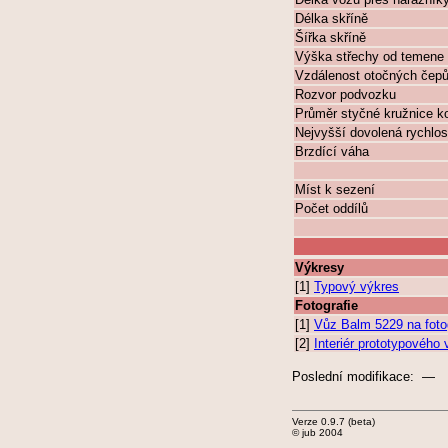
Délka skříně
Šířka skříně
Výška střechy od temene 
Vzdálenost otočných čep
Rozvor podvozku
Průměr styčné kružnice k
Nejvyšší dovolená rychlos
Brzdící váha
Míst k sezení
Počet oddílů
Výkresy
[1]
Typový výkres
Fotografie
[1]
Vůz Balm 5229 na foto
[2]
Interiér prototypového
Poslední modifikace: —
Verze 0.9.7 (beta)
© jub 2004