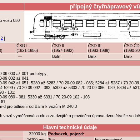
přípojný čtyřnápravový vů
ho vozu 050
|
2
|
ČSD I.
ČSD II.
ČSD III.
ČSD-ČD
0)
(1921-1956)
(1957-1982)
(1983-1989)
(1990-20
—
Balm
Bmx
Bmx
0-09 000 až 001 prototypy;
0-09 002 až 041
0-09 042 až 051; 5280 až 5283 / 70 20-09 082 - 085; 5284 až 5287 / 70 20-09
až 5299 / 70 20-09 092 - 093; 5300 až 5303 / 70 20-09 086 - 089; 5304 až 5313
98 - 101;
0-09 080 - 081; 5330 až 5331 / 70 20-09 102 - 103
181
m-d pro odlišení od Balm k vozům M 240.0
h vozů vyměňnována okna za dvojité a prováděna úprava dvou čtveřic sedač
Hlavní technické údaje
32000 kg
Podvozek, pojezd:
y
24790 mm
Typ
bezrozsochový