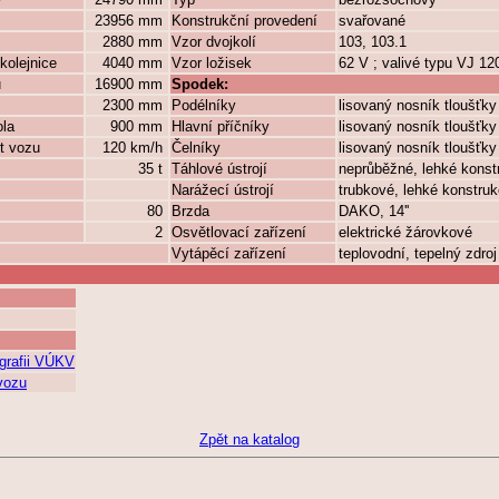
23956 mm
Konstrukční provedení
svařované
2880 mm
Vzor dvojkolí
103, 103.1
kolejnice
4040 mm
Vzor ložisek
62 V ; valivé typu VJ 1
ů
16900 mm
Spodek:
2300 mm
Podélníky
lisovaný nosník tloušťk
ola
900 mm
Hlavní příčníky
lisovaný nosník tloušťk
t vozu
120 km/h
Čelníky
lisovaný nosník tloušťk
35 t
Táhlové ústrojí
neprůběžné, lehké konst
Narážecí ústrojí
trubkové, lehké konstru
80
Brzda
DAKO, 14''
2
Osvětlovací zařízení
elektrické žárovkové
Vytápěcí zařízení
teplovodní, tepelný zdroj
grafii VÚKV
 vozu
Zpět na katalog