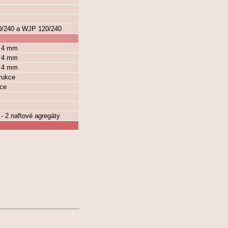
20/240 a WJP 120/240
y 4 mm
y 4 mm
y 4 mm
rukce
kce
 - 2 naftové agregáty