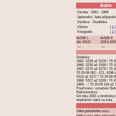
Balm
Výroba : 1962 - 1968
Upřesnění: řada přípojné
Výrobce : Studénka
Výkres
|
1
|
Fotografie
|
1
kkStB I.
kkStB II.
(do 1912)
(1913-192
—
—
Dodávky:
1962: 5228 až 5229 / 70 2
1966: 5230 až 5269 / 70 2
1967: 5270 až 5279 / 70 2
70 20-09 062 - 071; 5298 
5314 až 5317 / 70 20-09 0
1968: 5327 až 5329 / 70 2
1968: - / 70 20-09 104 až 
Používáno i označení Bal
Rekonstrukce:
Od roku 2001 u brněnskýc
doplněním háků na kola.
Váha prázdného vozu
Délka vozu přes nárazník