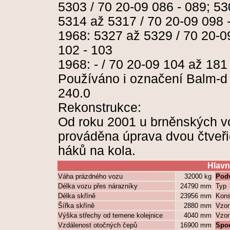
5303 / 70 20-09 086 - 089; 53
5314 až 5317 / 70 20-09 098 
1968: 5327 až 5329 / 70 20-0
102 - 103
1968: - / 70 20-09 104 až 181
Používáno i označení Balm-d
240.0
Rekonstrukce:
Od roku 2001 u brněnských v
prováděna úprava dvou čtveř
háků na kola.
Hlavn
Váha prázdného vozu
32000 kg
Podv
Délka vozu přes nárazníky
24790 mm
Typ
Délka skříně
23956 mm
Kons
Šířka skříně
2880 mm
Vzor
Výška střechy od temene kolejnice
4040 mm
Vzor
Vzdálenost otočných čepů
16900 mm
Spo