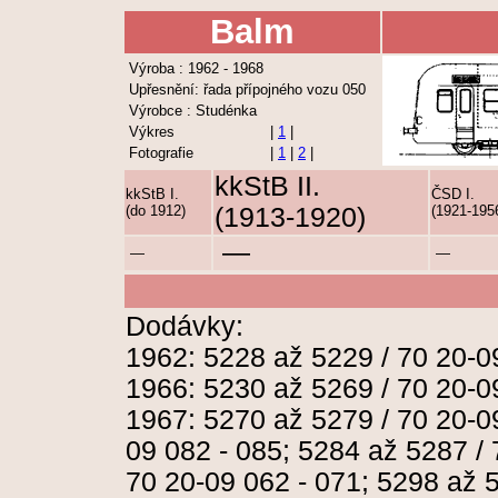
Balm
Výroba : 1962 - 1968
Upřesnění: řada přípojného vozu 050
Výrobce : Studénka
Výkres
|
1
|
Fotografie
|
1
|
2
|
kkStB II.
kkStB I.
ČSD I.
(do 1912)
(1913-1920)
(1921-195
—
—
—
Dodávky:
1962: 5228 až 5229 / 70 20-0
1966: 5230 až 5269 / 70 20-0
1967: 5270 až 5279 / 70 20-0
09 082 - 085; 5284 až 5287 / 
70 20-09 062 - 071; 5298 až 5