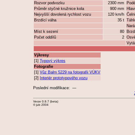
Rozvor podvozku
2300 mm
Podé
Průměr styčné kružnice kola
900 mm
Hlav
Nejvyšší dovolená rychlost vozu
120 km/h
Čeln
Brzdící váha
35 t
Táhl
Nará
Míst k sezení
80
Brzd
Počet oddílů
2
Osvě
Vytá
Výkresy
[1]
Typový výkres
Fotografie
[1]
Vůz Balm 5229 na fotografii VÚKV
[2]
Interiér prototypového vozu
Poslední modifikace: —
Verze 0.9.7 (beta)
© jub 2004