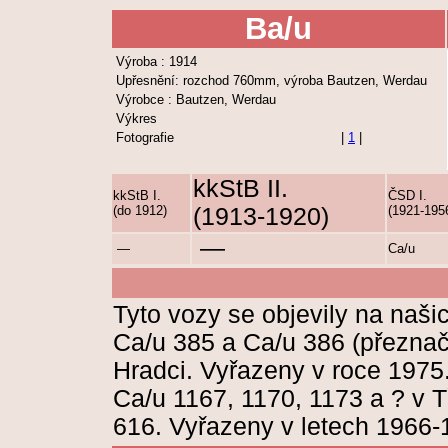
Ba/u
Výroba : 1914
Upřesnění: rozchod 760mm, výroba Bautzen, Werdau
Výrobce : Bautzen, Werdau
Výkres
Fotografie
|
1
|
kkStB II.
kkStB I.
ČSD I.
(do 1912)
(1913-1920)
(1921-195
—
—
Ca/u
Tyto vozy se objevily na našic
Ca/u 385 a Ca/u 386 (přeznač
Hradci. Vyřazeny v roce 1975
Ca/u 1167, 1170, 1173 a ? v
616. Vyřazeny v letech 1966-