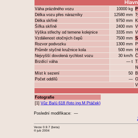
Hlavn
Váha prázdného vozu
10000 kg
P
Délka vozu přes nárazníky
12580 mm
T
Délka skříně
9750 mm
K
Šířka skříně
2400 mm
V
Výška střechy od temene kolejnice
3335 mm
V
Vzdálenost otočných čepů
7500 mm
S
Rozvor podvozku
1300 mm
P
Průměr styčné kružnice kola
500 mm
H
Nejvyšší dovolená rychlost vozu
30 km/h
Č
Brzdící váha
— t
T
N
Míst k sezení
50
B
Počet oddílů
—
O
V
Fotografie
[1]
Vůz Ba/ú 618 (foto ing.M.Ptáček)
Poslední modifikace: —
Verze 0.9.7 (beta)
© jub 2004