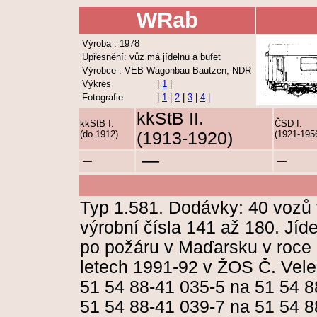
WRab
Výroba : 1978
Upřesnění: vůz má jídelnu a bufet
Výrobce : VEB Wagonbau Bautzen, NDR
Výkres
|
1
|
Fotografie
|
1
|
2
|
3
|
4
|
kkStB II.
kkStB I.
ČSD I.
(do 1912)
(1913-1920)
(1921-195
—
—
—
Typ 1.581. Dodávky: 40 vozů 
výrobní čísla 141 až 180. Jí
po požáru v Maďarsku v roce
letech 1991-92 v ŽOS Č. Vele
51 54 88-41 035-5 na 51 54 8
51 54 88-41 039-7 na 51 54 8