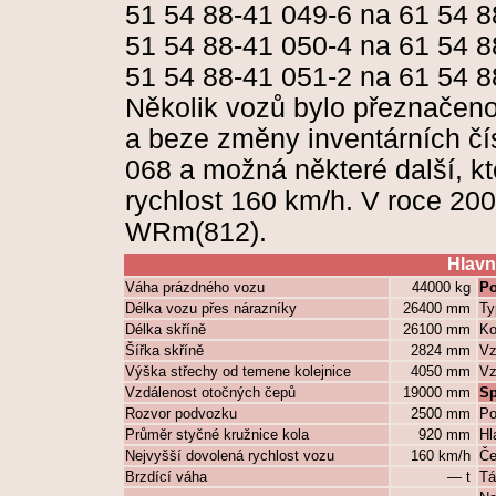
51 54 88-41 049-6 na 61 54 8
51 54 88-41 050-4 na 61 54 8
51 54 88-41 051-2 na 61 54 8
Několik vozů bylo přeznačeno
a beze změny inventárních čí
068 a možná některé další, k
rychlost 160 km/h. V roce 20
WRm(812).
Hlavn
Váha prázdného vozu
44000 kg
Po
Délka vozu přes nárazníky
26400 mm
Ty
Délka skříně
26100 mm
Ko
Šířka skříně
2824 mm
Vz
Výška střechy od temene kolejnice
4050 mm
Vz
Vzdálenost otočných čepů
19000 mm
Sp
Rozvor podvozku
2500 mm
Po
Průměr styčné kružnice kola
920 mm
Hl
Nejvyšší dovolená rychlost vozu
160 km/h
Če
Brzdící váha
— t
Tá