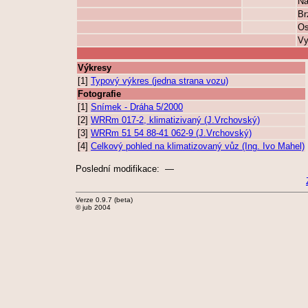
Na
Br
Os
Vy
Výkresy
[1]
Typový výkres (jedna strana vozu)
Fotografie
[1]
Snímek - Dráha 5/2000
[2]
WRRm 017-2, klimatizivaný (J.Vrchovský)
[3]
WRRm 51 54 88-41 062-9 (J.Vrchovský)
[4]
Celkový pohled na klimatizovaný vůz (Ing. Ivo Mahel)
Poslední modifikace: —
Verze 0.9.7 (beta)
© jub 2004