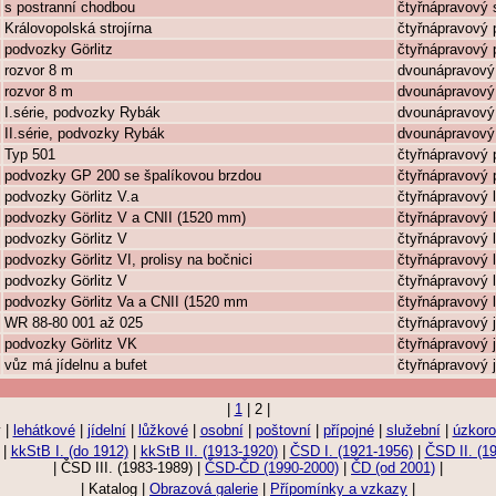
s postranní chodbou
čtyřnápravový 
Královopolská strojírna
čtyřnápravový 
podvozky Görlitz
čtyřnápravový 
rozvor 8 m
dvounápravový
rozvor 8 m
dvounápravový
I.série, podvozky Rybák
dvounápravový
II.série, podvozky Rybák
dvounápravový
Typ 501
čtyřnápravový 
podvozky GP 200 se špalíkovou brzdou
čtyřnápravový 
podvozky Görlitz V.a
čtyřnápravový 
podvozky Görlitz V a CNII (1520 mm)
čtyřnápravový 
podvozky Görlitz V
čtyřnápravový 
podvozky Görlitz VI, prolisy na bočnici
čtyřnápravový 
podvozky Görlitz V
čtyřnápravový 
podvozky Görlitz Va a CNII (1520 mm
čtyřnápravový 
WR 88-80 001 až 025
čtyřnápravový j
podvozky Görlitz VK
čtyřnápravový j
vůz má jídelnu a bufet
čtyřnápravový j
|
1
| 2 |
 |
lehátkové
|
jídelní
|
lůžkové
|
osobní
|
poštovní
|
přípojné
|
služební
|
úzkor
|
kkStB I. (do 1912)
|
kkStB II. (1913-1920)
|
ČSD I. (1921-1956)
|
ČSD II. (1
| ČSD III. (1983-1989) |
ČSD-ČD (1990-2000)
|
ČD (od 2001)
|
| Katalog |
Obrazová galerie
|
Přípomínky a vzkazy
|