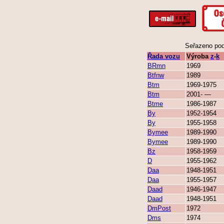
Seřazeno podl
Řada vozu
Výroba
z
-
k
BRmn
1969
Btfnw
1989
Btm
1969-1975
Btm
2001- —
Btme
1986-1987
By
1952-1954
By
1955-1958
Bymee
1989-1990
Bymee
1989-1990
Bz
1958-1959
D
1955-1962
Daa
1948-1951
Daa
1955-1957
Daad
1946-1947
Daad
1948-1951
DmPost
1972
Dms
1974