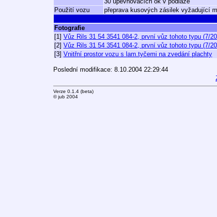
30 upevňovacích ok v podlaze
Použití vozu
přeprava kusových zásilek vyžadující m
Fotografie
[1]
Vůz Rils 31 54 3541 084-2, první vůz tohoto typu (7/2
[2]
Vůz Rils 31 54 3541 084-2, první vůz tohoto typu (7/2
[3]
Vnitřní prostor vozu s lam.tyčemi na zvedání plachty
Poslední modifikace: 8.10.2004 22:29:44
Verze 0.1.4 (beta)
© jub 2004