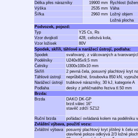
Délka přes nárazníky
19900 mm
Rychlost (ložen
Výška
2535 mm
Váha
Šířka
2960 mm
Ložný objem
Ložná plocha
Podvozek, pojezd:
Typ
Y25 Cs, Rs
Vzor dvojkolí
428, celistvá kola,
Vzor ložisek
80V
Spodek, skříň, táhlové a narážecí ústrojí, podlaha:
Spodek
svařovaný, z válcovaných a tvarovaných
Podélníky
U240x85x9,5 mm
Čelníky
U300x100x10 mm
Skříň
2 pevná čela, posuvný plachtový kryt n
Táhlové ústrojí
neprůběžné, šroubovka 850 kN, vypruž
Narážecí ústrojí
trubkové nárazníky, 30 kJ, kategorie A
Podlaha
desky z jehličnatého řeziva tl.50 mm
Brzda:
Brzda
DAKO DK-GP
brzd.válec 16"
stavěč zdrží SZ12
Ruční brzda
pořádací ovládaná kolem na podélníku 
Zvláštní výbava, použití vozu:
Zvláštní výbava
posuvný plachtový kryt jištěný k čelu
otevřené poloze odkrývá 2/3 ložné ploc