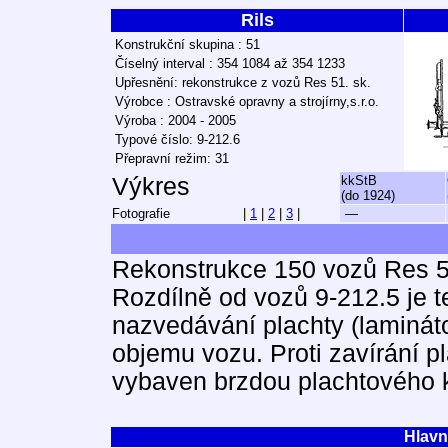
Rils
Konstrukční skupina : 51
Číselný interval : 354 1084 až 354 1233
Upřesnění: rekonstrukce z vozů Res 51. sk.
Výrobce : Ostravské opravny a strojírny,s.r.o.
Výroba : 2004 - 2005
Typové číslo: 9-212.6
Přepravní režim: 31
Výkres
kkStB
(do 1924)
Fotografie
|
1
|
2
|
3
|
—
Rekonstrukce 150 vozů Res 51
Rozdílně od vozů 9-212.5 je
nazvedávání plachty (lamináto
objemu vozu. Proti zavírání pl
vybaven brzdou plachtového k
Hlavn