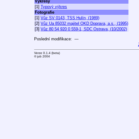
Výkresy
[1]
Typový výkres
Fotografie
[1]
Vůz SV 0143, TSS Hulín, (1989)
[2]
Vůz Ua 85032 majitel OKD Doprava, a.s., (1995)
[3]
Vůz 80 54 920 0 559-1, SDC Ostrava, (10/2002)
Poslední modifikace: —
Verze 0.1.4 (beta)
© jub 2004