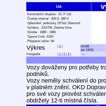
v
Ua
Konstrukční skupina : 23, P vůz
Číselný interval : 920 0, 280 0
Upřesnění: podvozky 2XTa/c Diamond
Výrobce : ZASTAL Zielona Gora
Výroba : 1980 - 1986
Typové číslo: 418V
Přepravní režim: 84
Výkres
|
1
|
kkStB
(do 1924)
Fotografie
|
1
|
2
|
3
|
—
Vozy dováženy pro potřeby tr
podniků.
Vozy neměly schválení do pro
v platném znění. OKD Doprava
pro své vozy provést schvále
obdržely 12-ti místná čísla.