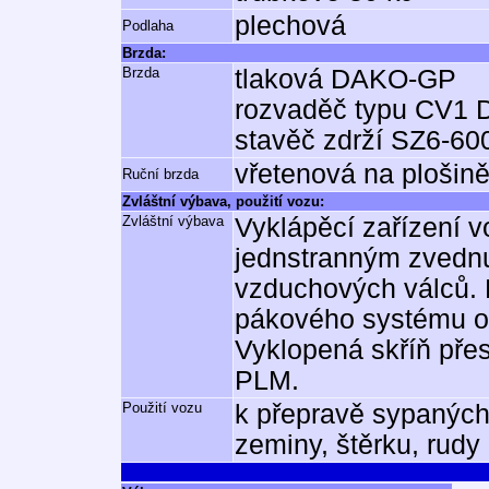
plechová
Podlaha
Brzda:
Brzda
tlaková DAKO-GP
rozvaděč typu CV1 
stavěč zdrží SZ6-60
vřetenová na plošin
Ruční brzda
Zvláštní výbava, použití vozu:
Zvláštní výbava
Vyklápěcí zařízení v
jednstranným zvednu
vzduchových válců. 
pákového systému ot
Vyklopená skříň přes
PLM.
Použití vozu
k přepravě sypaných 
zeminy, štěrku, rudy