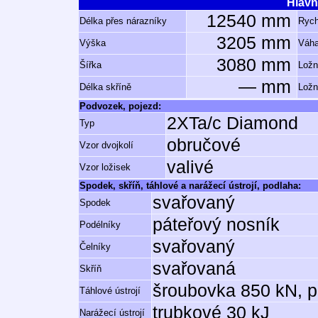
Hlavn
12540 mm
Délka přes nárazníky
Rych
3205 mm
Výška
Váh
3080 mm
Šířka
Ložn
— mm
Délka skříně
Ložn
Podvozek, pojezd:
2XTa/c Diamond
Typ
obručové
Vzor dvojkolí
valivé
Vzor ložisek
Spodek, skříň, táhlové a narážecí ústrojí, podlaha:
svařovaný
Spodek
páteřový nosník
Podélníky
svařovaný
Čelníky
svařovaná
Skříň
šroubovka 850 kN, 
Táhlové ústrojí
trubkové 30 kJ
Narážecí ústrojí