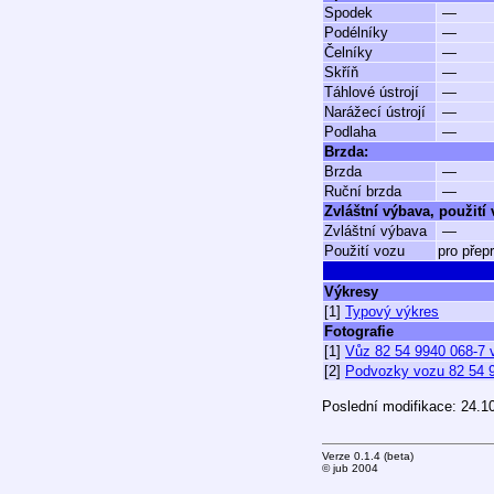
Spodek
—
Podélníky
—
Čelníky
—
Skříň
—
Táhlové ústrojí
—
Narážecí ústrojí
—
Podlaha
—
Brzda:
Brzda
—
Ruční brzda
—
Zvláštní výbava, použití
Zvláštní výbava
—
Použití vozu
pro přep
Výkresy
[1]
Typový výkres
Fotografie
[1]
Vůz 82 54 9940 068-7 v
[2]
Podvozky vozu 82 54 99
Poslední modifikace: 24.1
Verze 0.1.4 (beta)
© jub 2004