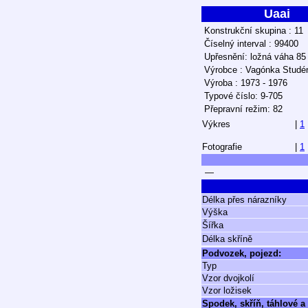
Uaai
Konstrukční skupina : 11
Číselný interval : 99400
Upřesnění: ložná váha 85
Výrobce : Vagónka Studé
Výroba : 1973 - 1976
Typové číslo: 9-705
Přepravní režim: 82
Výkres
|
1
Fotografie
|
1
—
Délka přes nárazníky
Výška
Šířka
Délka skříně
Podvozek, pojezd:
Typ
Vzor dvojkolí
Vzor ložisek
Spodek, skříň, táhlové a 