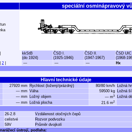
speciální osminápravový v
 tun
nka
|
kkStB
ČSD I.
ČSD II.
ČSD UIC
(do 1924)
(1925-1946)
(1947-1967)
(1968-19
|
2
|
—
—
—
Hx
Hlavní technické údaje
27920 mm
Rychlost (ložený/prázdný)
80/80 km/h
Ložná h
— mm
Váha
59500 kg
Ložná ší
3
— mm
Ložný objem
Ložná dé
— m
2
— mm
Ložná plocha
21.6 m
26-2.8
Vzdálenost otočných čepů
celistvé
Rozvor podvozku
59V
Průměr dvojkolí
narážecí ústrojí, podlaha: