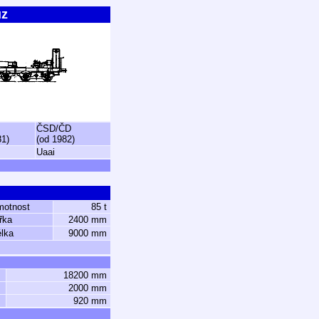
ůz
ČSD/ČD
81)
(od 1982)
Uaai
motnost
85 t
řka
2400 mm
lka
9000 mm
18200 mm
2000 mm
920 mm