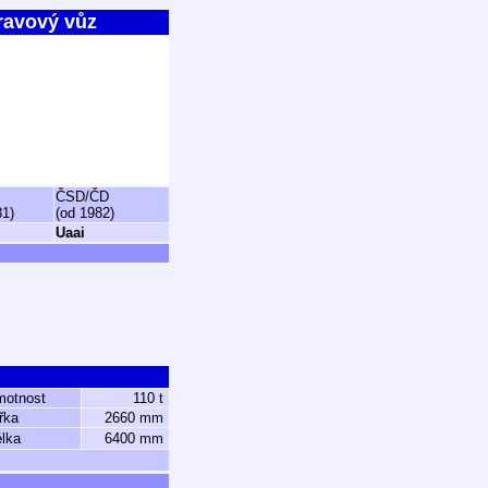
ravový vůz
ČSD/ČD
81)
(od 1982)
Uaai
motnost
110 t
řka
2660 mm
lka
6400 mm