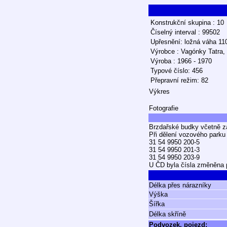
Konstrukční skupina : 10
Číselný interval : 99502
Upřesnění: ložná váha 11
Výrobce : Vagónky Tatra,
Výroba : 1966 - 1970
Typové číslo: 456
Přepravní režim: 82
Výkres
Fotografie
Brzdařské budky včetně z
Při dělení vozového parku
31 54 9950 200-5
31 54 9950 201-3
31 54 9950 203-9
U ČD byla čísla změněna p
Délka přes nárazníky
Výška
Šířka
Délka skříně
Podvozek, pojezd: