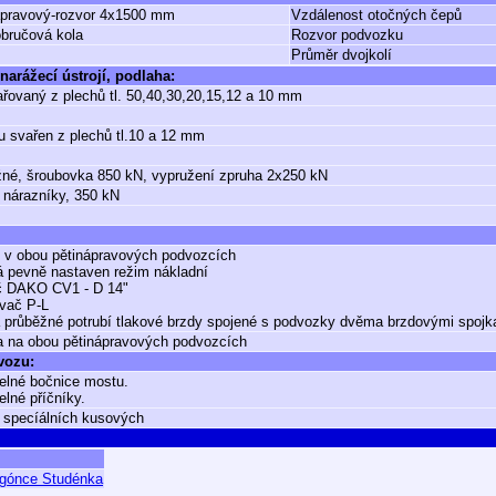
ápravový-rozvor 4x1500 mm
Vzdálenost otočných čepů
obručová kola
Rozvor podvozku
Průměr dvojkolí
narážecí ústrojí, podlaha:
řovaný z plechů tl. 50,40,30,20,15,12 a 10 mm
 svařen z plechů tl.10 a 12 mm
né, šroubovka 850 kN, vypružení zpruha 2x250 kN
 nárazníky, 350 kN
v obou pětinápravových podvozcích
 pevně nastaven režim nákladní
č DAKO CV1 - D 14"
vač P-L
průběžné potrubí tlakové brzdy spojené s podvozky dvěma brzdovými spojk
 na obou pětinápravových podvozcích
 vozu:
elné bočnice mostu.
lné příčníky.
 specíálních kusových
gónce Studénka