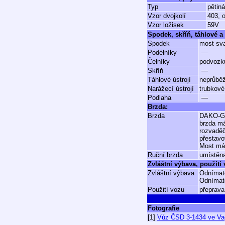
Typ
pětin
Vzor dvojkolí
403, 
Vzor ložisek
59V
Spodek, skříň, táhlové a 
Spodek
most sva
Podélníky
—
Čelníky
podvozku
Skříň
—
Táhlové ústrojí
neprůběž
Narážecí ústrojí
trubkové
Podlaha
—
Brzda:
Brzda
DAKO-G 
brzda má
rozvadě
přestavo
Most má 
Ruční brzda
umístěna
Zvláštní výbava, použití
Zvláštní výbava
Odnímat
Odnímate
Použití vozu
přeprava
Fotografie
[1]
Vůz ČSD 3-1434 ve Va