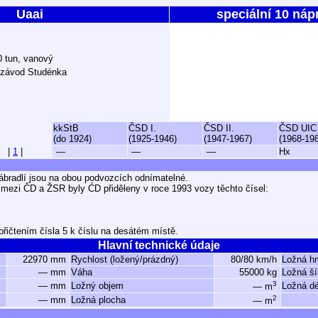
Uaai
speciální 10 náp
0 tun, vanový
 závod Studénka
kkStB
ČSD I.
ČSD II.
ČSD UIC
(do 1924)
(1925-1946)
(1947-1967)
(1968-19
|
1
|
—
—
—
Hx
ábradlí jsou na obou podvozcích odnímatelné.
 mezi ČD a ŽSR byly ĆD přiděleny v roce 1993 vozy těchto čísel:
řičtením čísla 5 k číslu na desátém místě.
Hlavní technické údaje
22970 mm
Rychlost (ložený/prázdný)
80/80 km/h
Ložná h
— mm
Váha
55000 kg
Ložná ší
3
— mm
Ložný objem
Ložná dé
— m
2
— mm
Ložná plocha
— m