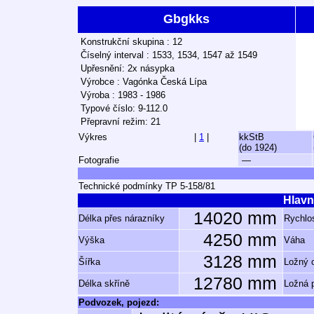
Gbgkks
Konstrukční skupina : 12
Číselný interval : 1533, 1534, 1547 až 1549
Upřesnění: 2x násypka
Výrobce : Vagónka Česká Lípa
Výroba : 1983 - 1986
Typové číslo: 9-112.0
Přepravní režim: 21
Výkres
|
1
|
kkStB
(do 1924)
Fotografie
—
Technické podmínky TP 5-158/81
Hlavn
14020 mm
Délka přes nárazníky
Rychlos
4250 mm
Výška
Váha
3128 mm
Šířka
Ložný 
12780 mm
Délka skříně
Ložná 
Podvozek, pojezd: