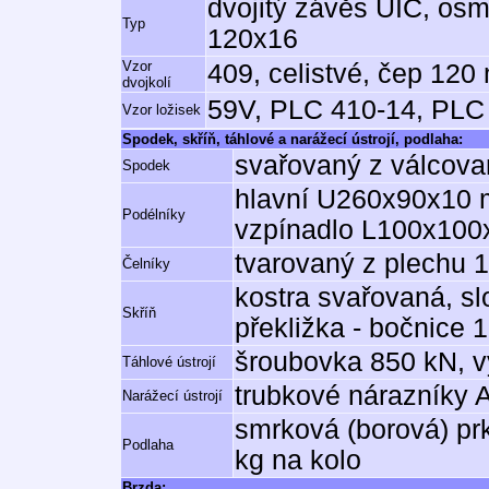
dvojitý závěs UIC, osm
Typ
120x16
Vzor
409, celistvé, čep 12
dvojkolí
59V, PLC 410-14, PLC
Vzor ložisek
Spodek, skříň, táhlové a narážecí ústrojí, podlaha:
svařovaný z válcovan
Spodek
hlavní U260x90x10 m
Podélníky
vzpínadlo L100x10
tvarovaný z plechu
Čelníky
kostra svařovaná, s
Skříň
překližka - bočnice
šroubovka 850 kN, v
Táhlové ústrojí
trubkové nárazníky 
Narážecí ústrojí
smrková (borová) pr
Podlaha
kg na kolo
Brzda: