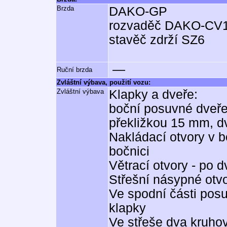
Brzda
DAKO-GP
rozvaděč DAKO-CV
stavěč zdrží SZ6
—
Ruční brzda
Zvláštní výbava, použití vozu:
Zvláštní výbava
Klapky a dveře:
boční posuvné dveře
překližkou 15 mm, d
Nakládací otvory v 
bočnici
Větrací otvory - po d
Střešní násypné otv
Ve spodní části pos
klapky
Ve střeše dva kruho