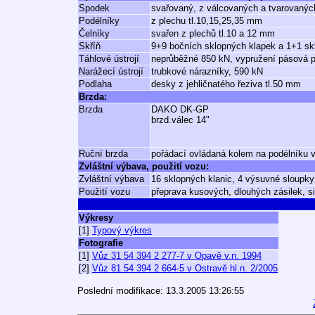
Spodek
svařovaný, z válcovaných a tvarovaných
Podélníky
z plechu tl.10,15,25,35 mm
Čelníky
svařen z plechů tl.10 a 12 mm
Skříň
9+9 bočních sklopných klapek a 1+1 sk
Táhlové ústrojí
neprůběžné 850 kN, vypružení pásová 
Narážecí ústrojí
trubkové nárazníky, 590 kN
Podlaha
desky z jehličnatého řeziva tl.50 mm
Brzda:
Brzda
DAKO DK-GP
brzd.válec 14"
Ruční brzda
pořádací ovládaná kolem na podélníku 
Zvláštní výbava, použití vozu:
Zvláštní výbava
16 sklopných klanic, 4 výsuvné sloupky
Použití vozu
přeprava kusových, dlouhých zásilek, si
Výkresy
[1]
Typový výkres
Fotografie
[1]
Vůz 31 54 394 2 277-7 v Opavě v.n. 1994
[2]
Vůz 81 54 394 2 664-5 v Ostravě hl.n. 2/2005
Poslední modifikace: 13.3.2005 13:26:55