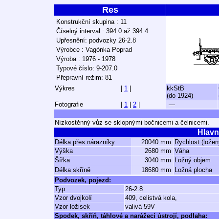
Res
Konstrukční skupina : 11
Číselný interval : 394 0 až 394 4
Upřesnění: podvozky 26-2.8
Výrobce : Vagónka Poprad
Výroba : 1976 - 1978
Typové číslo: 9-207.0
Přepravní režim: 81
Výkres
|
1
|
kkStB
(do 1924)
Fotografie
|
1
|
2
|
—
Nízkostěnný vůz se sklopnými bočnicemi a čelnicemi.
Hlavn
Délka přes nárazníky
20040 mm
Rychlost (ložen
Výška
2680 mm
Váha
Šířka
3040 mm
Ložný objem
Délka skříně
18680 mm
Ložná plocha
Podvozek, pojezd:
Typ
26-2.8
Vzor dvojkolí
409, celistvá kola,
Vzor ložisek
valivá 59V
Spodek, skříň, táhlové a narážecí ústrojí, podlaha: