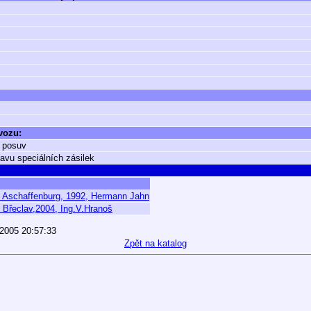
 vozu:
 posuv
ravu speciálních zásilek
, Aschaffenburg, 1992, Hermann Jahn
 Břeclav,2004, Ing.V.Hranoš
.2005 20:57:33
Zpět na katalog