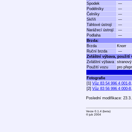
Spodek
—
Podélníky
—
Čelníky
—
Skříň
—
Táhlové ústrojí
—
Narážecí ústrojí
—
Podlaha
—
Brzda:
Brzda
Knorr
Ruční brzda
—
Zvláštní výbava, použití
Zvláštní výbava
stranový
Použití vozu
pro přep
Fotografie
[1]
Vůz 83 54 996 4 001-8
[2]
Vůz 83 56 996 4 000-8,
Poslední modifikace: 23.3
Verze 0.1.4 (beta)
© jub 2004