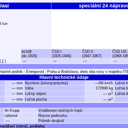
Uaai
speciální 24 náprav
8 tun
kkStB
ČSD I.
ČSD II.
ČSD UIC
(do 1924)
(1925-1946)
(1947-1967)
(1968-19
|
2
|
—
—
—
—
astnil podnik - Energovod - Praha a Bratislava, dnes oba vozy v majetku ITB
Hlavní technické údaje
— mm
Rychlost (ložený/prázdný)
—/80 km/h
Ložná 
— mm
Váha
172000 kg
Ložná š
3
— mm
Ložný objem
Ložná d
— m
2
— mm
Ložná plocha
— m
4n Krupp
Vzdálenost otočných čepů
celistvé
Rozvor podvozku
—
Průměr dvojkolí
narážecí ústrojí, podlaha: