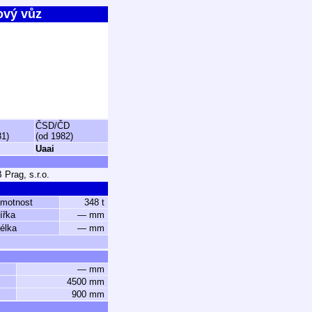
ový vůz
ČSD/ČD
81)
(od 1982)
Uaai
 Prag, s.r.o.
hmotnost
348 t
ířka
— mm
élka
— mm
— mm
4500 mm
900 mm