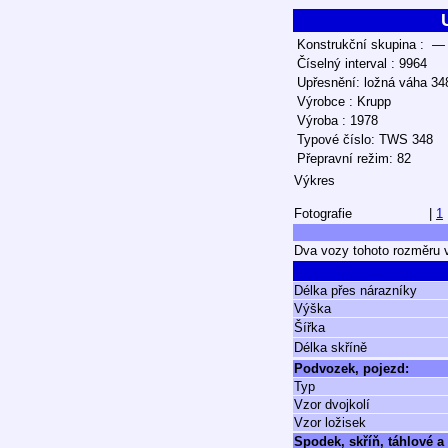
Konstrukční skupina : —
Číselný interval : 9964
Upřesnění: ložná váha 34
Výrobce : Krupp
Výroba : 1978
Typové číslo: TWS 348
Přepravní režim: 82
Výkres
Fotografie
|
1
Dva vozy tohoto rozměru vl
Délka přes nárazníky
Výška
Šířka
Délka skříně
Podvozek, pojezd:
Typ
Vzor dvojkolí
Vzor ložisek
Spodek, skříň, táhlové a 