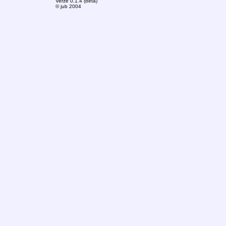
Verze 0.1.4 (beta)
© jub 2004