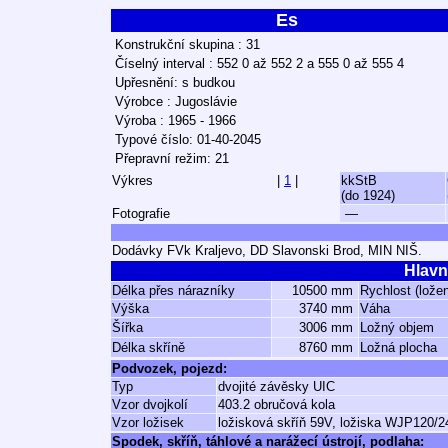
Es
Konstrukční skupina : 31
Číselný interval : 552 0 až 552 2 a 555 0 až 555 4
Upřesnění: s budkou
Výrobce : Jugoslávie
Výroba : 1965 - 1966
Typové číslo: 01-40-2045
Přepravní režim: 21
Výkres
|
1
|
kkStB
(do 1924)
Fotografie
—
Dodávky FVk Kraljevo, DD Slavonski Brod, MIN NIŠ.
Hlavn
Délka přes nárazníky
10500 mm
Rychlost (lože
Výška
3740 mm
Váha
Šířka
3006 mm
Ložný objem
Délka skříně
8760 mm
Ložná plocha
Podvozek, pojezd:
Typ
dvojité závěsky UIC
Vzor dvojkolí
403.2 obručová kola
Vzor ložisek
ložisková skříň 59V, ložiska WJP120/
Spodek, skříň, táhlové a narážecí ústrojí, podlaha: