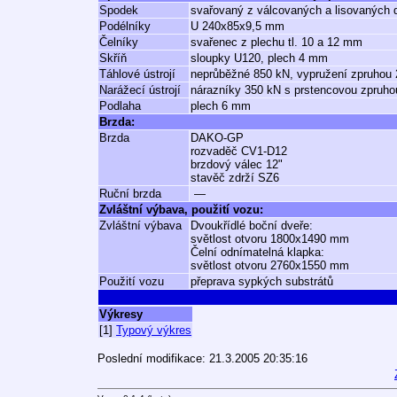
Spodek
svařovaný z válcovaných a lisovaných d
Podélníky
U 240x85x9,5 mm
Čelníky
svařenec z plechu tl. 10 a 12 mm
Skříň
sloupky U120, plech 4 mm
Táhlové ústrojí
neprůběžné 850 kN, vypružení zpruhou
Narážecí ústrojí
nárazníky 350 kN s prstencovou zpruho
Podlaha
plech 6 mm
Brzda:
Brzda
DAKO-GP
rozvaděč CV1-D12
brzdový válec 12"
stavěč zdrží SZ6
Ruční brzda
—
Zvláštní výbava, použití vozu:
Zvláštní výbava
Dvoukřídlé boční dveře:
světlost otvoru 1800x1490 mm
Čelní odnímatelná klapka:
světlost otvoru 2760x1550 mm
Použití vozu
přeprava sypkých substrátů
Výkresy
[1]
Typový výkres
Poslední modifikace: 21.3.2005 20:35:16