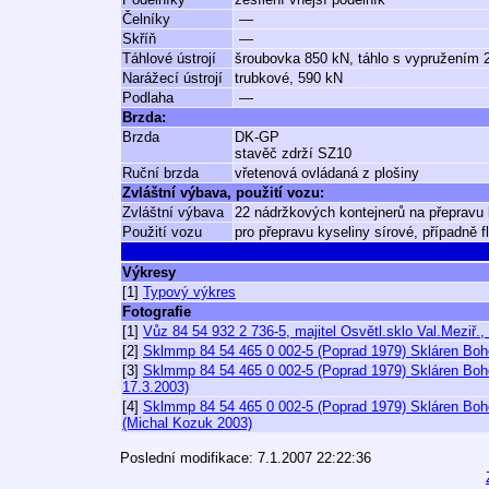
Čelníky
—
Skříň
—
Táhlové ústrojí
šroubovka 850 kN, táhlo s vypružením 
Narážecí ústrojí
trubkové, 590 kN
Podlaha
—
Brzda:
Brzda
DK-GP
stavěč zdrží SZ10
Ruční brzda
vřetenová ovládaná z plošiny
Zvláštní výbava, použití vozu:
Zvláštní výbava
22 nádržkových kontejnerů na přepravu 
Použití vozu
pro přepravu kyseliny sírové, případně 
Výkresy
[1]
Typový výkres
Fotografie
[1]
Vůz 84 54 932 2 736-5, majitel Osvětl.sklo Val.Meziř.
[2]
Sklmmp 84 54 465 0 002-5 (Poprad 1979) Skláren Bohe
[3]
Sklmmp 84 54 465 0 002-5 (Poprad 1979) Skláren Bohe
17.3.2003)
[4]
Sklmmp 84 54 465 0 002-5 (Poprad 1979) Skláren Boh
(Michal Kozuk 2003)
Poslední modifikace: 7.1.2007 22:22:36