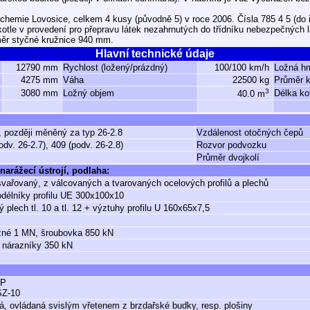
chemie Lovosice, celkem 4 kusy (původně 5) v roce 2006. Čísla 785 4 5 (do 
kotle v provedení pro přepravu látek nezahrnutých do třídníku nebezpečných l
měr styčné kružnice 940 mm.
Hlavní technické údaje
12790 mm
Rychlost (ložený/prázdný)
100/100 km/h
Ložná h
4275 mm
Váha
22500 kg
Průměr k
3
3080 mm
Ložný objem
Délka ko
40.0 m
, později měněný za typ 26-2.8
Vzdálenost otočných čepů
odv. 26-2.7), 409 (podv. 26-2.8)
Rozvor podvozku
Průměr dvojkolí
narážecí ústrojí, podlaha:
vařovaný, z válcovaných a tvarovaných ocelových profilů a plechů
odélníky profilu UE 300x100x10
ý plech tl. 10 a tl. 12 + výztuhy profilu U 160x65x7,5
žné 1 MN, šroubovka 850 kN
 nárazníky 350 kN
GP
SZ-10
á, ovládaná svislým vřetenem z brzdařské budky, resp. plošiny