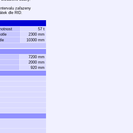
intervalu zařazeny
átek dle RID.
motnost
57 t
otle
2300 mm
tle
10300 mm
7200 mm
2000 mm
920 mm