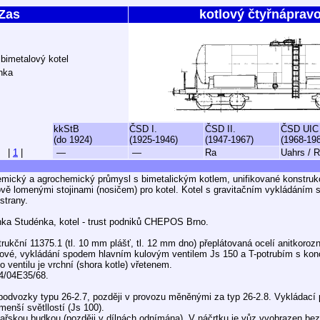
Zas
kotlový čtyřnáprav
bimetalový kotel
nka
kkStB
ČSD I.
ČSD II.
ČSD UIC
(do 1924)
(1925-1946)
(1947-1967)
(1968-19
|
1
|
—
—
Ra
Uahrs / 
emický a agrochemický průmysl s bimetalickým kotlem, unifikované konstru
ě lomenými stojinami (nosičem) pro kotel. Kotel s gravitačním vykládáním 
strany.
nka Studénka, kotel - trust podniků CHEPOS Brno.
strukční 11375.1 (tl. 10 mm plášť, tl. 12 mm dno) přeplátovaná ocelí anitkorozn
rubové, vykládání spodem hlavním kulovým ventilem Js 150 a T-potrubím s ko
 ventilu je vrchní (shora kotle) vřetenem.
4/04E35/68.
podvozky typu 26-2.7, později v provozu měněnými za typ 26-2.8. Vykládací 
enší světllostí (Js 100).
řskou budkou (později v dílnách odnímána). V náčrtku je vůz vyobrazen bez