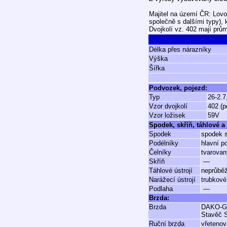
Majitel na území ČR: Lovo
společně s dalšími typy), 
Dvojkolí vz. 402 mají prů
Délka přes nárazníky
Výška
Šířka
Podvozek, pojezd:
Typ
26-2.7
Vzor dvojkolí
402 (p
Vzor ložisek
59V
Spodek, skříň, táhlové a 
Spodek
spodek s
Podélníky
hlavní p
Čelníky
tvarovan
Skříň
—
Táhlové ústrojí
neprůbě
Narážecí ústrojí
trubkové
Podlaha
—
Brzda:
Brzda
DAKO-
Stavěč 
Ruční brzda
vřetenov