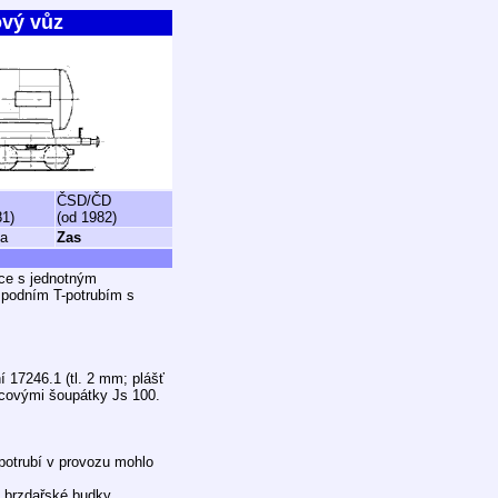
ový vůz
ČSD/ČD
81)
(od 1982)
Ra
Zas
kce s jednotným
spodním T-potrubím s
í 17246.1 (tl. 2 mm; plášť
ncovými šoupátky Js 100.
potrubí v provozu mohlo
 brzdařské budky.