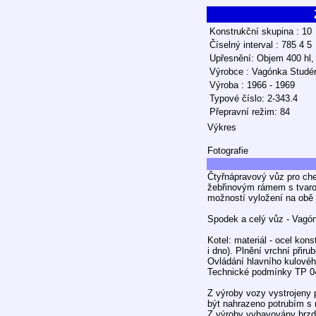
Konstrukční skupina : 10
Číselný interval : 785 4 5
Upřesnění: Objem 400 hl, 
Výrobce : Vagónka Studé
Výroba : 1966 - 1969
Typové číslo: 2-343.4
Přepravní režim: 84
Výkres
Fotografie
Čtyřnápravový vůz pro ch
žebřinovým rámem s tvarov
možností vyložení na obě 
Spodek a celý vůz - Vagó
Kotel: materiál - ocel kon
i dno). Plnění vrchní při
Ovládání hlavního kulového
Technické podmínky TP 0
Z výroby vozy vystrojeny 
být nahrazeno potrubím s m
Z výroby vybavovány brzda