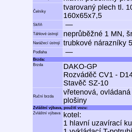
tvarovaný plech tl. 10
Čelníky
160x65x7,5
—
Skříň
neprůběžné 1 MN, š
Táhlové ústrojí
trubkové nárazníky 
Narážecí ústrojí
—
Podlaha
Brzda:
Brzda
DAKO-GP
Rozváděč CV1 - D1
Stavěč SZ-10
vřetenová, ovládaná
Ruční brzda
plošiny
Zvláštní výbava, použití vozu:
Zvláštní výbava
kotel:
1 hlavní uzavírací ku
1 vykládací T-potrub