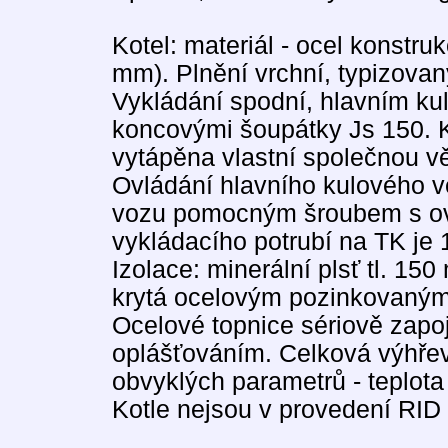
Kotel: materiál - ocel konstruk
mm). Plnění vrchní, typizov
Vykládání spodní, hlavním ku
koncovými šoupátky Js 150. 
vytápěna vlastní společnou vět
Ovládání hlavního kulového ve
vozu pomocným šroubem s ovl
vykládacího potrubí na TK je
Izolace: minerální plsť tl. 15
krytá ocelovým pozinkovaným
Ocelové topnice sériově zapoj
oplášťováním. Celková výhřev
obvyklých parametrů - teplota
Kotle nejsou v provedení RID