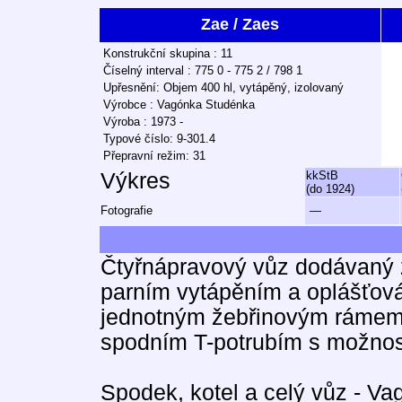
Zae / Zaes
Konstrukční skupina : 11
Číselný interval : 775 0 - 775 2 / 798 1
Upřesnění: Objem 400 hl, vytápěný, izolovaný
Výrobce : Vagónka Studénka
Výroba : 1973 -
Typové číslo: 9-301.4
Přepravní režim: 31
Výkres
kkStB
(do 1924)
Fotografie
—
Čtyřnápravový vůz dodávaný 
parním vytápěním a oplášťová
jednotným žebřinovým rámem.
spodním T-potrubím s možnost
Spodek, kotel a celý vůz - V