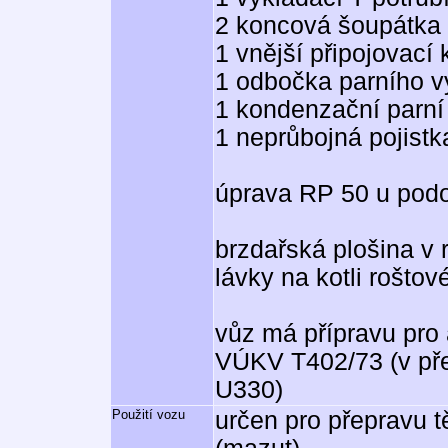
2 koncová šoupátka
1 vnější připojovací 
1 odbočka parního v
1 kondenzační parní 
1 neprůbojná pojistka
úprava RP 50 u pod
brzdařská plošina v
lávky na kotli roštov
vůz má přípravu pro
VÚKV T402/73 (v pře
U330)
Použití vozu
určen pro přepravu t