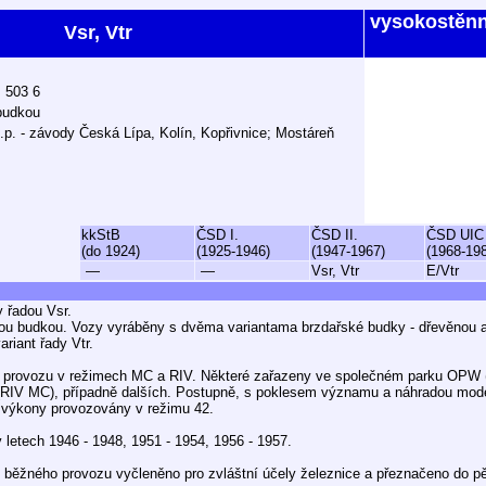
vysokostěn
Vsr, Vtr
ž 503 6
budkou
.p. - závody Česká Lípa, Kolín, Kopřivnice; Mostáreň
kkStB
ČSD I.
ČSD II.
ČSD UIC
(do 1924)
(1925-1946)
(1947-1967)
(1968-19
—
—
Vsr, Vtr
E/Vtr
 řadou Vsr.
kou budkou. Vozy vyráběny s dvěma variantama brzdařské budky - dřevěnou 
ariant řady Vtr.
 provozu v režimech MC a RIV. Některé zařazeny ve společném parku OPW (
(RIV MC), případně dalších. Postupně, s poklesem významu a náhradou mod
 výkony provozovány v režimu 42.
 letech 1946 - 1948, 1951 - 1954, 1956 - 1957.
běžného provozu vyčleněno pro zvláštní účely železnice a přeznačeno do pě