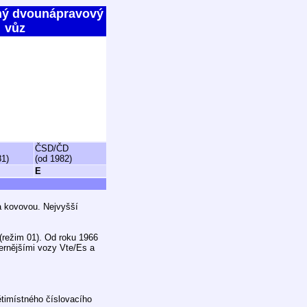
ný dvounápravový
vůz
ČSD/ČD
81)
(od 1982)
E
a kovovou. Nejvyšší
režim 01). Od roku 1966
ernějšími vozy Vte/Es a
timístného číslovacího