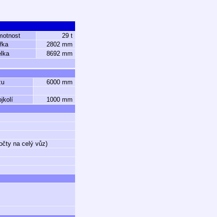
motnost
29 t
řka
2802 mm
lka
8692 mm
zu
6000 mm
jkolí
1000 mm
očty na celý vůz)