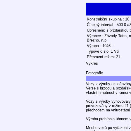
Konstrukční skupina : 10
Číselný interval : 500 0 a
Upřesnění: s brzdařskou 
Výrobce : Závody Tatra, n
Brezno, n.p.
Výroba : 1946 -
Typové číslo: 1 Vtr
Přepravní režim: 21
Výkres
Fotografie
Vozy z výroby označovány
Verze s brzdou a brzdařs
vlastní hmotnost v rámci v
Vozy z výroby vyhovovaly
provozovány v režimu 21 
přechodem na vnitrostátní
Výroba probíhala úhrnem v
Mnoho vozů po vyřazení z 