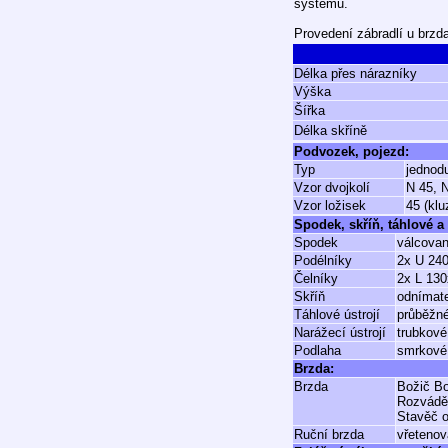
systému.
Provedení zábradlí u brzda
Délka přes nárazníky
Výška
Šířka
Délka skříně
Podvozek, pojezd:
Typ
jednod
Vzor dvojkolí
N 45, 
Vzor ložisek
45 (klu
Spodek, skříň, táhlové a 
Spodek
válcovan
Podélníky
2x U 24
Čelníky
2x L 13
Skříň
odnímate
Táhlové ústrojí
průběžné
Narážecí ústrojí
trubkové
Podlaha
smrkové 
Brzda:
Brzda
Božič Bo
Rozvádě
Stavěč o
Ruční brzda
vřetenov