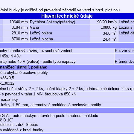
řské budky je odlišné od provedení zábradlí ve verzi s brzd. plošinou.
Hlavní technické údaje
10640 mm
Rychlost (ložený/prázdný)
90/90 km/h
Ložná h
3184 mm
Váha
10800 kg
Ložná ší
3
2810 mm
Ložný objem
Ložná dé
34.0 m
2
8700 mm
Ložná plocha
24.4 m
uchý hraníkový závěs, rozsochové vedení
Rozvor vo
N 45s, N 45v
zná) nebo 45 V (valivá) - podle typu nápravy
Průměr dvo
narážecí ústrojí, podlaha:
é a ohýbané ocelové profily
0x85x9,5
0x130x12
lné boční stěny 2 + 2 ks, boční klapky 2 + 2 ks, odnímatelné čelnice 2 ks (p
 s pevností v tahu 1 MN, šroubovka 850 kN
 nárazníky
fošny tl. 50 mm, alternativně prokládaná ocelovými profily
-G-A s automatickým stavěním podle hmotnosti nákladu
č D 10"
dlehlosti zdrží Stopex
á ovládaná z brzd. budky