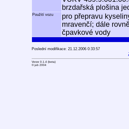
brzdařská plošina j
Použití vozu
pro přepravu kyselin
mravenčí; dále rovn
čpavkové vody
Poslední modifikace: 21.12.2006 0:33:57
Verze 0.1.4 (beta)
© jub 2004