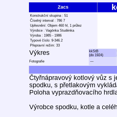
k
Zacs
Konstrukční skupina : 51
Číselný interval : 786 7
Upřesnění: Objem 460 hl, 1 průlez
Výrobce : Vagónka Studénka
Výroba : 1985 - 1986
Typové číslo: 9-346.2
Přepravní režim: 33
Výkres
kkStB
(do 1924)
Fotografie
—
Čtyřnápravový kotlový vůz s 
spodku, s přetlakovým vyklád
Poloha vyprazdňovacího hrdl
Výrobce spodku, kotle a celé