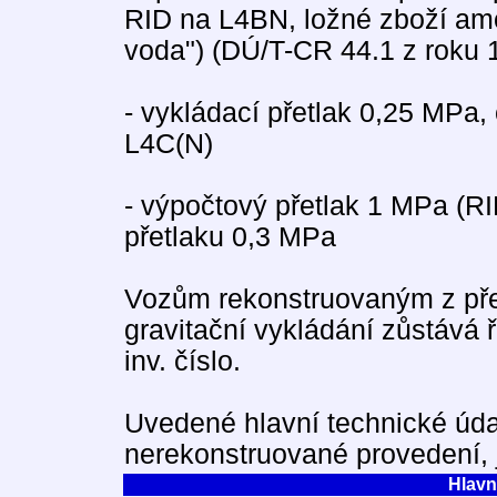
RID na L4BN, ložné zboží am
voda") (DÚ/T-CR 44.1 z roku 
- vykládací přetlak 0,25 MPa,
L4C(N)
- výpočtový přetlak 1 MPa (R
přetlaku 0,3 MPa
Vozům rekonstruovaným z pře
gravitační vykládání zůstává ř
inv. číslo.
Uvedené hlavní technické údaj
nerekonstruované provedení, 
Hlavn