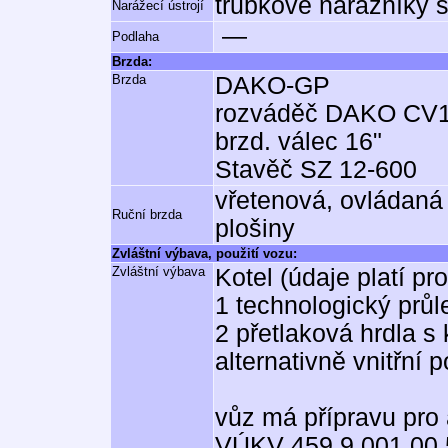
trubkové nárazníky 
Narážecí ústrojí
—
Podlaha
Brzda:
Brzda
DAKO-GP
rozváděč DAKO CV1
brzd. válec 16"
Stavěč SZ 12-600
vřetenová, ovládaná
Ruční brzda
plošiny
Zvláštní výbava, použití vozu:
Zvláštní výbava
Kotel (údaje platí pr
1 technologický průl
2 přetlaková hrdla s
alternativně vnitřní
vůz má přípravu pro
VÚKV 459.9.001.00.