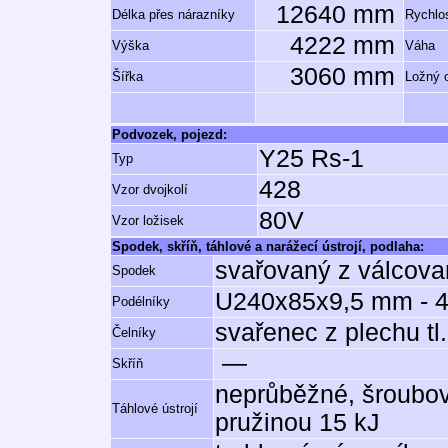
12640 mm
Délka přes nárazníky
Rychlos
4222 mm
Výška
Váha
3060 mm
Šířka
Ložný 
Podvozek, pojezd:
Y25 Rs-1
Typ
428
Vzor dvojkolí
80V
Vzor ložisek
Spodek, skříň, táhlové a narážecí ústrojí, podlaha:
svařovaný z válcova
Spodek
U240x85x9,5 mm - 4 
Podélníky
svařenec z plechu tl
Čelníky
—
Skříň
neprůběžné, šroubov
Táhlové ústrojí
pružinou 15 kJ