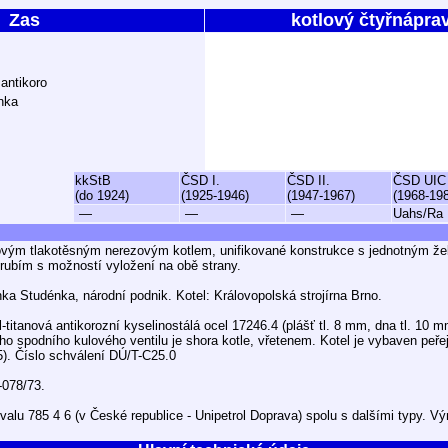
Zas
kotlový čtyřnápra
antikoro
nka
kkStB
ČSD I.
ČSD II.
ČSD UIC
(do 1924)
(1925-1946)
(1947-1967)
(1968-19
—
—
—
Uahs/Ra
ovým tlakotěsným nerezovým kotlem, unifikované konstrukce s jednotným ž
rubím s možností vyložení na obě strany.
ka Studénka, národní podnik. Kotel: Královopolská strojírna Brno.
l-titanová antikorozní kyselinostálá ocel 17246.4 (plášť tl. 8 mm, dna tl. 10 m
ho spodního kulového ventilu je shora kotle, vřetenem. Kotel je vybaven peřej
. Číslo schválení DÚ/T-C25.0
-078/73.
valu 785 4 6 (v České republice - Unipetrol Doprava) spolu s dalšími typy. V