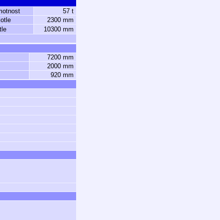
motnost
57 t
otle
2300 mm
tle
10300 mm
7200 mm
2000 mm
920 mm