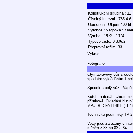
Konstrukční skupina : 11
Číselný interval : 785 4 6
Upřesnění: Objem 400 hl, 
Výrobce : Vagónka Studé
Výroba : 1972 - 1974
Typové číslo: 9-306.2
Přepravní režim: 33
Výkres
Fotografie
Čtyřnápravový vůz s ocel
spodním vykládáním T-pot
Spodek a celý vůz - Vagón
Kotel: materiál - chrom-nik
přírubové. Ovládání hlavní
MPa, RID kód L4BH (TE15)
Technické podmínky TP 2
Vozy jsou zařazeny v inter
měněn z 33 na 83 a 84.