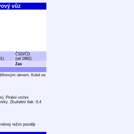
vový vůz
ČSD/ČD
81)
(od 1982)
Zas
ebřinovým rámem. Kotel se
m). Plnění vrchní
níky. Zkušební tlak: 0,4
ýměnný režim později