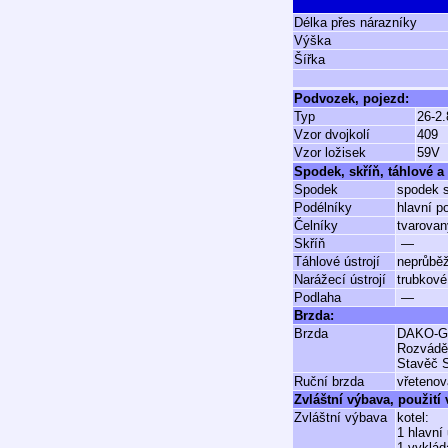
Délka přes nárazníky
Výška
Šířka
Podvozek, pojezd:
Typ
26-2.
Vzor dvojkolí
409
Vzor ložisek
59V
Spodek, skříň, táhlové a 
Spodek
spodek s
Podélníky
hlavní p
Čelníky
tvarovan
Skříň
—
Táhlové ústrojí
neprůbě
Narážecí ústrojí
trubkové
Podlaha
—
Brzda:
Brzda
DAKO-
Rozvádě
Stavěč 
Ruční brzda
vřetenov
Zvláštní výbava, použití
Zvláštní výbava
kotel:
1 hlavní
1 vyklád