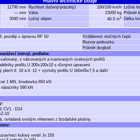
Hlavní technické údaje
12790 mm
Rychlost (ložený/prázdný)
100/100 km/h
Ložná h
— mm
Váha
23000 kg
Průměr k
3
3040 mm
Ložný objem
Délka ko
40.0 m
8, později s úpravou RP 50
Vzdálenost otočných čepů
Rozvor podvozku
Průměr dvojkolí
narážecí ústrojí, podlaha:
vařovaný, z válcovaných a tvarovaných ocelových profilů
odélníky profilu U 300x100x10 s různými úpravami
ý plech tl. 10 a tl. 12 + výztuhy profilu U 160x65x7,5 a další
žné 1 MN, šroubovka 850 kN
 nárazníky 590 kN
GP
č CV1 - D14
SZ-10
á, ovládaná svislým vřetenem z brzdařské plošiny
 vozu:
 uzavírací kulový ventil Js 150
ací T-potrubí Js 100