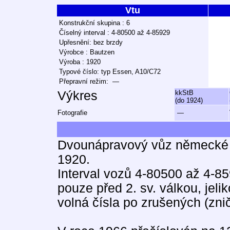
Vtu
Konstrukční skupina : 6
Číselný interval : 4-80500 až 4-85929
Upřesnění: bez brzdy
Výrobce : Bautzen
Výroba : 1920
Typové číslo: typ Essen, A10/C72
Přepravní režim: —
Výkres
kkStB
(do 1924)
Fotografie
—
Dvounápravový vůz německé 
1920.
Interval vozů 4-80500 až 4-85
pouze před 2. sv. válkou, jel
volná čísla po zrušených (zni