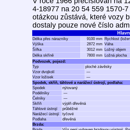
V roce 1966 přečíslován na 12
4-18977 na 20 54 559 1570-7
otázkou zůstává, které vozy b
dostaly pouze nové číslo admi
Hlavn
Délka přes nárazníky
9100 mm
Rychlost (lože
Výška
2872 mm
Váha
Šířka
3012 mm
Ložný objem
Délka skříně
7800 mm
Ložná plocha
Podvozek, pojezd:
Typ
ploché závěsky
Vzor dvojkolí
—
Vzor ložisek
—
Spodek, skříň, táhlové a narážecí ústrojí, podlaha:
Spodek
nýtovaný
Podélníky
—
Čelníky
—
Skříň
výplň dřevěná
Táhlové ústrojí
průběžné
Narážecí ústrojí
tyčové
Podlaha
dřevěná
Brzda:
Brzda
Vůz není vybaven brzdovou výstrojí. Po