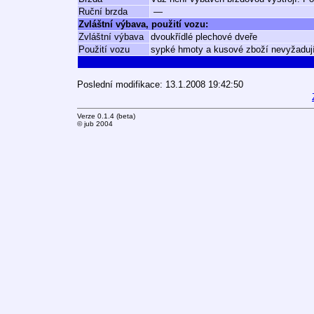
Ruční brzda
—
Zvláštní výbava, použití vozu:
Zvláštní výbava
dvoukřídlé plechové dveře
Použití vozu
sypké hmoty a kusové zboží nevyžadujíc
Poslední modifikace: 13.1.2008 19:42:50
Verze 0.1.4 (beta)
© jub 2004