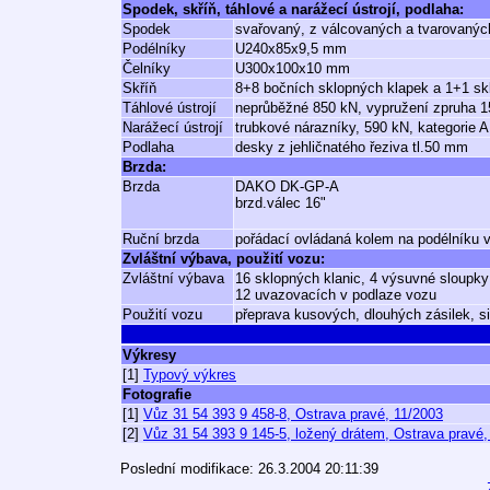
Spodek, skříň, táhlové a narážecí ústrojí, podlaha:
Spodek
svařovaný, z válcovaných a tvarovaných
Podélníky
U240x85x9,5 mm
Čelníky
U300x100x10 mm
Skříň
8+8 bočních sklopných klapek a 1+1 sk
Táhlové ústrojí
neprůběžné 850 kN, vypružení zpruha 1
Narážecí ústrojí
trubkové nárazníky, 590 kN, kategorie A
Podlaha
desky z jehličnatého řeziva tl.50 mm
Brzda:
Brzda
DAKO DK-GP-A
brzd.válec 16"
Ruční brzda
pořádací ovládaná kolem na podélníku 
Zvláštní výbava, použití vozu:
Zvláštní výbava
16 sklopných klanic, 4 výsuvné sloupk
12 uvazovacích v podlaze vozu
Použití vozu
přeprava kusových, dlouhých zásilek, si
Výkresy
[1]
Typový výkres
Fotografie
[1]
Vůz 31 54 393 9 458-8, Ostrava pravé, 11/2003
[2]
Vůz 31 54 393 9 145-5, ložený drátem, Ostrava pravé,
Poslední modifikace: 26.3.2004 20:11:39