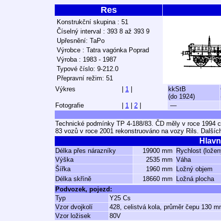
Res
Konstrukční skupina : 51
Číselný interval : 393 8 až 393 9
Upřesnění: TaPo
Výrobce : Tatra vagónka Poprad
Výroba : 1983 - 1987
Typové číslo: 9-212.0
Přepravní režim: 51
Výkres
|
1
|
kkStB
(do 1924)
Fotografie
|
1
|
2
|
—
Technické podmínky TP 4-188/83. ČD měly v roce 1994 c
83 vozů v roce 2001 rekonstruováno na vozy Rils. Dalších
Hlavn
Délka přes nárazníky
19900 mm
Rychlost (ložen
Výška
2535 mm
Váha
Šířka
1960 mm
Ložný objem
Délka skříně
18660 mm
Ložná plocha
Podvozek, pojezd:
Typ
Y25 Cs
Vzor dvojkolí
428, celistvá kola, průměr čepu 130 
Vzor ložisek
80V