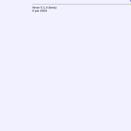
Verze 0.1.4 (beta)
© jub 2004