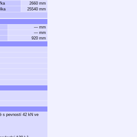
řka
2660 mm
lka
25540 mm
— mm
— mm
920 mm
é s pevností 42 kN ve