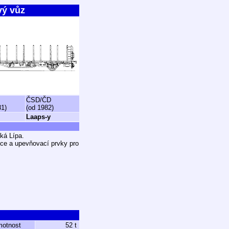
vý vůz
ČSD/ČD
81)
(od 1982)
Laaps-y
ká Lípa.
ice a upevňovací prvky pro
motnost
52 t