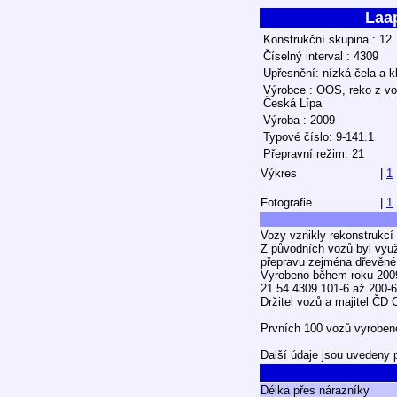
Laa
Konstrukční skupina : 12
Číselný interval : 4309
Upřesnění: nízká čela a k
Výrobce : OOS, reko z v
Česká Lípa
Výroba : 2009
Typové číslo: 9-141.1
Přepravní režim: 21
Výkres
|
1
Fotografie
|
1
Vozy vznikly rekonstrukcí
Z původních vozů byl využ
přepravu zejména dřevěné 
Vyrobeno během roku 200
21 54 4309 101-6 až 200-6
Držitel vozů a majitel ČD 
Prvních 100 vozů vyrobeno
Další údaje jsou uvedeny 
Délka přes nárazníky