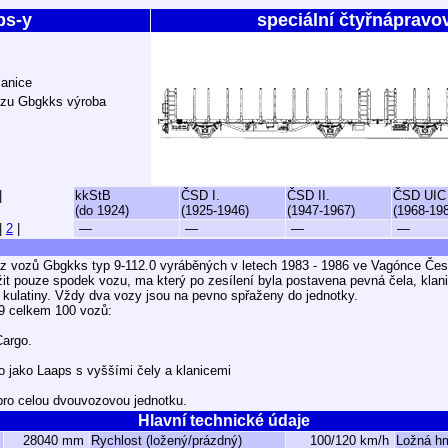
ps-y
speciální čtyřnápravo
lanice
ozu Gbgkks výroba
|
kkStB
ČSD I.
ČSD II.
ČSD UIC
(do 1924)
(1925-1946)
(1947-1967)
(1968-19
|
2
|
—
—
—
—
 z vozů Gbgkks typ 9-112.0 vyráběných v letech 1983 - 1986 ve Vagónce Čes
it pouze spodek vozu, ma který po zesílení byla postavena pevná čela, klan
kulatiny. Vždy dva vozy jsou na pevno spřaženy do jednotky.
9 celkem 100 vozů:
Cargo.
 jako Laaps s vyššími čely a klanicemi
pro celou dvouvozovou jednotku.
Hlavní technické údaje
28040 mm
Rychlost (ložený/prázdný)
100/120 km/h
Ložná h