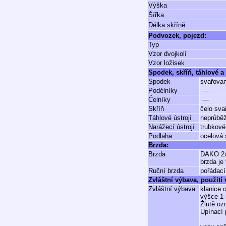
Výška
Šířka
Délka skříně
Podvozek, pojezd:
Typ
Vzor dvojkolí
Vzor ložisek
Spodek, skříň, táhlové a 
Spodek
svařova
Podélníky
—
Čelníky
—
Skříň
čelo sva
Táhlové ústrojí
neprůbě
Narážecí ústrojí
trubkové
Podlaha
ocelová 
Brzda:
Brzda
DAKO 2x
brzda je
Ruční brzda
pořádací
Zvláštní výbava, použití
Zvláštní výbava
klanice 
výšce 1 
Žlutě oz
Upínací 