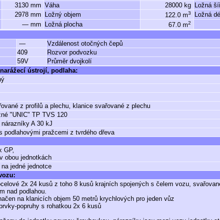
3130 mm
Váha
28000 kg
Ložná ší
3
2978 mm
Ložný objem
Ložná dé
122.0 m
2
— mm
Ložná plocha
67.0 m
—
Vzdálenost otočných čepů
409
Rozvor podvozku
59V
Průměr dvojkolí
narážecí ústrojí, podlaha:
ný
řované z profilů a plechu, klanice svařované z plechu
žné "UNIC" TP TVS 120
 nárazníky A 30 kJ
s podlahovými pražcemi z tvrdého dřeva
 GP,
 v obou jednotkách
 na jedné jednotce
 vozu:
ocelové 2x 24 kusů z toho 8 kusů krajních spojených s čelem vozu, svařovan
m nad podlahou.
načen na klanicích objem 50 metrů krychlových pro jeden vůz
prvky-popruhy s rohatkou 2x 6 kusů