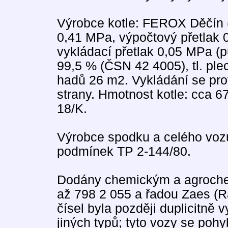
Výrobce kotle: FEROX Děčín (
0,41 MPa, výpočtový přetlak 
vykládací přetlak 0,05 MPa (p
99,5 % (ČSN 42 4005), tl. pl
hadů 26 m2. Vykládání se pr
strany. Hmotnost kotle: cca 
18/K.
Výrobce spodku a celého voz
podmínek TP 2-144/80.
Dodány chemickým a agroche
až 798 2 055 a řadou Zaes (R
čísel byla později duplicitně 
jiných typů; tyto vozy se poh