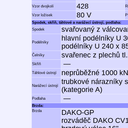
428
Vzor dvojkolí
R
80 V
Vzor ložisek
P
Spodek, skříň, táhlové a narážecí ústrojí, podlaha:
svařovaný z válcova
Spodek
hlavní podélníky U 3
Podélníky
podélníky U 240 x 8
svařenec z plechů tl
Čelníky
—
Skříň
neprůběžné 1000 kN
Táhlové ústrojí
trubkové nárazníky 
Narážecí ústrojí
(kategorie A)
—
Podlaha
Brzda:
Brzda
DAKO-GP
rozváděč DAKO CV