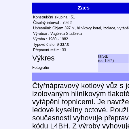
Zaes
Konstrukční skupina : 51
Číselný interval : 798 2
Upřesnění: Objem 397 hl, hliníkový kotel, izolace, vytápě
Výrobce : Vagónka Studénka
Výroba : 1980 - 1982
Typové číslo: 9-337.0
Přepravní režim: 33
Výkres
kkStB
(do 1924)
Fotografie
—
Čtyřnápravový kotlový vůz s
izolovaným hliníkovým tlakot
vytápění topnicemi. Je navrže
ledové kyseliny octové. Použív
současnosti vyhovuje přeprav
kódu L4BH. Z výroby vyhovuj