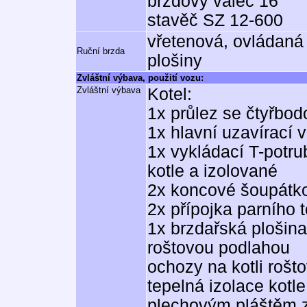
brzdový válec 16"
stavěč SZ 12-600
vřetenová, ovládaná
Ruční brzda
plošiny
Zvláštní výbava, použití vozu:
Zvláštní výbava
Kotel:
1x průlez se čtyřb
1x hlavní uzavírací 
1x vykládací T-potr
kotle a izolované
2x koncové šoupátko
2x přípojka parního t
1x brzdařská plošin
roštovou podlahou
ochozy na kotli rošt
tepelná izolace kotle
plechovým pláštěm z