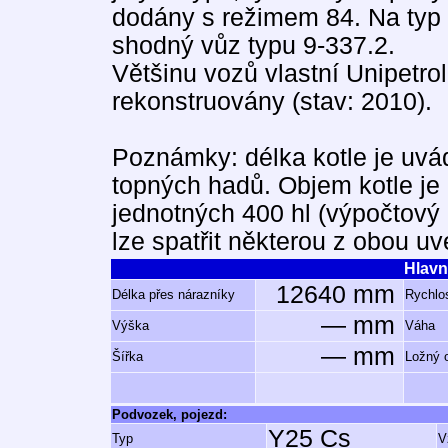
dodány s režimem 84. Na typ 
shodný vůz typu 9-337.2.
Většinu vozů vlastní Unipetro
rekonstruovány (stav: 2010).
Poznámky: délka kotle je uvá
topných hadů. Objem kotle je
jednotných 400 hl (výpočtový 
lze spatřit některou z obou u
Hlavn
12640 mm
Délka přes nárazníky
Rychlos
— mm
Výška
Váha
— mm
Šířka
Ložný 
Podvozek, pojezd:
Y25 Cs
Typ
V