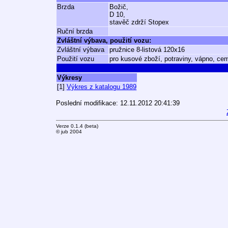
Brzda
Božič,
D 10,
stavěč zdrží Stopex
Ruční brzda
Zvláštní výbava, použití vozu:
Zvláštní výbava
pružnice 8-listová 120x16
Použití vozu
pro kusové zboží, potraviny, vápno, cem
Výkresy
[1]
Výkres z katalogu 1989
Poslední modifikace: 12.11.2012 20:41:39
Verze 0.1.4 (beta)
© jub 2004