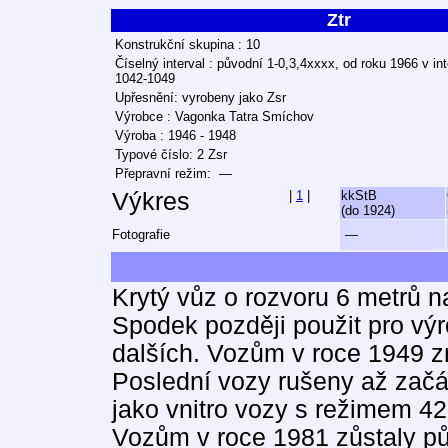
Ztr
Konstrukční skupina : 10
Číselný interval : původní 1-0,3,4xxxx, od roku 1966 v in
1042-1049
Upřesnění: vyrobeny jako Zsr
Výrobce : Vagonka Tatra Smíchov
Výroba : 1946 - 1948
Typové číslo: 2 Zsr
Přepravní režim: —
Výkres
|
1
|
kkStB
(do 1924)
Fotografie
—
Krytý vůz o rozvoru 6 metrů n
Spodek později použit pro vý
dalších. Vozům v roce 1949 
Poslední vozy rušeny až začá
jako vnitro vozy s režimem 42
Vozům v roce 1981 zůstaly pů