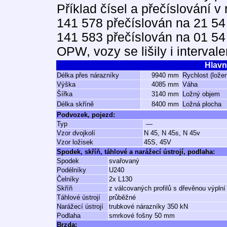
Příklad čísel a přečíslování v
141 578 přečíslován na 21 54
141 583 přečíslován na 01 54
OPW, vozy se lišily i interval
Hlavn
Délka přes nárazníky
9940 mm
Rychlost (lože
Výška
4085 mm
Váha
Šířka
3140 mm
Ložný objem
Délka skříně
8400 mm
Ložná plocha
Podvozek, pojezd:
Typ
—
Vzor dvojkolí
N 45, N 45s, N 45v
Vzor ložisek
45S, 45V
Spodek, skříň, táhlové a narážecí ústrojí, podlaha:
Spodek
svařovaný
Podélníky
U240
Čelníky
2x L130
Skříň
z válcovaných profilů s dřevěnou výplní
Táhlové ústrojí
průběžné
Narážecí ústrojí
trubkové nárazníky 350 kN
Podlaha
smrkové fošny 50 mm
Brzda: