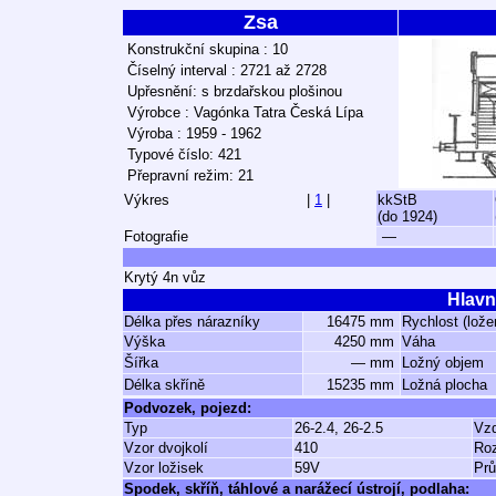
Zsa
Konstrukční skupina : 10
Číselný interval : 2721 až 2728
Upřesnění: s brzdařskou plošinou
Výrobce : Vagónka Tatra Česká Lípa
Výroba : 1959 - 1962
Typové číslo: 421
Přepravní režim: 21
Výkres
|
1
|
kkStB
(do 1924)
Fotografie
—
Krytý 4n vůz
Hlavn
Délka přes nárazníky
16475 mm
Rychlost (lože
Výška
4250 mm
Váha
Šířka
— mm
Ložný objem
Délka skříně
15235 mm
Ložná plocha
Podvozek, pojezd:
Typ
26-2.4, 26-2.5
Vzd
Vzor dvojkolí
410
Ro
Vzor ložisek
59V
Prů
Spodek, skříň, táhlové a narážecí ústrojí, podlaha: