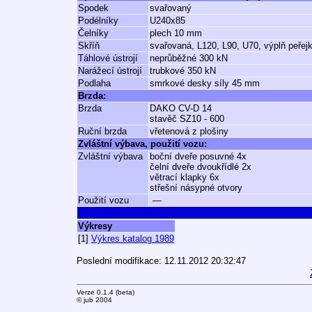
Spodek
svařovaný
Podélníky
U240x85
Čelníky
plech 10 mm
Skříň
svařovaná, L120, L90, U70, výplň peřej
Táhlové ústrojí
neprůběžné 300 kN
Narážecí ústrojí
trubkové 350 kN
Podlaha
smrkové desky síly 45 mm
Brzda:
Brzda
DAKO CV-D 14
stavěč SZ10 - 600
Ruční brzda
vřetenová z plošiny
Zvláštní výbava, použití vozu:
Zvláštní výbava
boční dveře posuvné 4x
čelní dveře dvoukřídlé 2x
větrací klapky 6x
střešní násypné otvory
Použití vozu
—
Výkresy
[1]
Výkres katalog 1989
Poslední modifikace: 12.11.2012 20:32:47
Verze 0.1.4 (beta)
© jub 2004