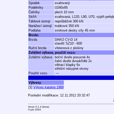
Spodek
svařovaný
Podélníky
U240x85
Čelníky
plech 10 mm
Skříň
svařovaná, L120, L90, U70, výplň peřej
Táhlové ústrojí
neprůběžné 300 kN
Narážecí ústrojí
trubkové 350 kN
Podlaha
smrkové desky síly 45 mm
Brzda:
Brzda
DAKO CV-D 14
stavěč SZ10 - 600
Ruční brzda
vřetenová z plošiny
Zvláštní výbava, použití vozu:
Zvláštní výbava
boční dveře posuvné 4x
čelní dveře dvoukřídlé 2x
větrací klapky 6x
střešní násypné otvory
Použití vozu
—
Výkresy
[1]
Výkres katalog 1989
Poslední modifikace: 12.11.2012 20:32:47
Verze 0.1.4 (beta)
© jub 2004