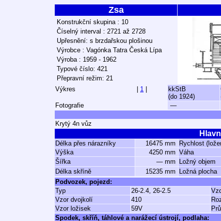
Zsa
Konstrukční skupina : 10
Číselný interval : 2721 až 2728
Upřesnění: s brzdařskou plošinou
Výrobce : Vagónka Tatra Česká Lípa
Výroba : 1959 - 1962
Typové číslo: 421
Přepravní režim: 21
Výkres
|
1
|
kkStB
(do 1924)
Fotografie
—
Krytý 4n vůz
Hlavn
Délka přes nárazníky
16475 mm
Rychlost (lože
Výška
4250 mm
Váha
Šířka
— mm
Ložný objem
Délka skříně
15235 mm
Ložná plocha
Podvozek, pojezd:
Typ
26-2.4, 26-2.5
Vzd
Vzor dvojkolí
410
Ro
Vzor ložisek
59V
Prů
Spodek, skříň, táhlové a narážecí ústrojí, podlaha: