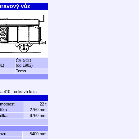
pravový vůz
ČSD/ČD
81)
(od 1982)
Tcms
410 - celistvá kola.
hmotnost
22 t
ířka
2760 mm
élka
8760 mm
vozu
5400 mm