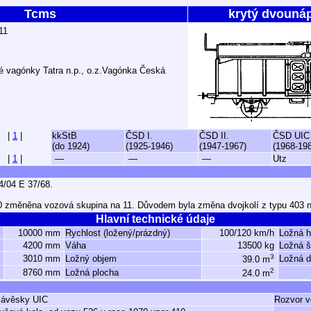
Tcms
krytý dvouná
11
 vagónky Tatra n.p., o.z.Vagónka Česká
|
1
|
kkStB
ČSD I.
ČSD II.
ČSD UIC
(do 1924)
(1925-1946)
(1947-1967)
(1968-19
|
1
|
—
—
—
Utz
/04 E 37/68.
 změněna vozová skupina na 11. Důvodem byla změna dvojkolí z typu 403 na 
Hlavní technické údaje
10000 mm
Rychlost (ložený/prázdný)
100/120 km/h
Ložná 
4200 mm
Váha
13500 kg
Ložná š
3
3010 mm
Ložný objem
Ložná d
39.0 m
2
8760 mm
Ložná plocha
24.0 m
 závěsky UIC
Rozvor 