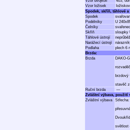
Vzor dvojkolí
403, ob
Vzor ložisek
ložisko
Spodek, skříň, táhlové a 
Spodek
svařovan
Podélníky
U 240x8
Čelníky
svařenec
Skříň
sloupky 
Táhlové ústrojí
neprůběž
Narážecí ústrojí
nárazník
Podlaha
plech 6
Brzda:
Brzda
DAKO-
rozvadě
brzdový 
stavěč z
Ruční brzda
—
Zvláštní výbava, použití
Zvláštní výbava
Střecha:
přesuvná
Dvoukříd
světlos