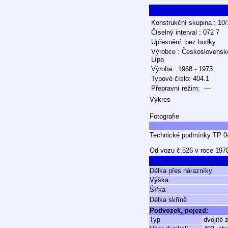
Konstrukční skupina : 10/
Číselný interval : 072 7
Upřesnění: bez budky
Výrobce : Československé
Lípa
Výroba : 1968 - 1973
Typové číslo: 404.1
Přepravní režim: —
Výkres
Fotografie
Technické podmínky TP 04
Od vozu č.526 v roce 1970
Délka přes nárazníky
Výška
Šířka
Délka skříně
Podvozek, pojezd:
Typ
dvojité