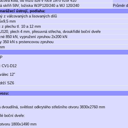
ručová kola, od vozu 526 v roce 1970 vzor 410
vá skříň 59V, ložiska WJP120/240 a WJ 120/240
Průměr d
narážecí ústrojí, podlaha:
ý z válcovaných a lisovaných dílů
5x9,5 mm
 z plechu tl. 10 a 12 mm
U120, plech 4 mm, přesuvná střecha, dvoukřídlé boční dveře
né 850 kN, vypružení zpruhou 2x200 kN
y 350 kN s prstencovou zpruhou
 mm
GP
č CV1-D12
válec 12"
drží SZ6
 vozu:
 dvoudílná, světlost odkrytého střešního otvoru 3830x2760 mm
lé boční dveře:
t otvoru 1800x1490 mm