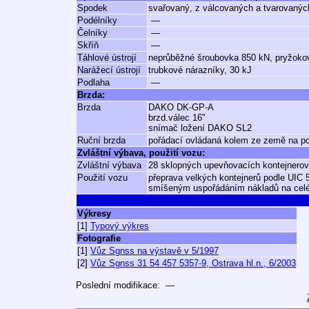
Spodek
svařovaný, z válcovaných a tvarovaných
Podélníky
—
Čelníky
—
Skříň
—
Táhlové ústrojí
neprůběžné šroubovka 850 kN, pryžoko
Narážecí ústrojí
trubkové nárazníky, 30 kJ
Podlaha
—
Brzda:
Brzda
DAKO DK-GP-A
brzd.válec 16"
snímač ložení DAKO SL2
Ruční brzda
pořádací ovládaná kolem ze země na pod
Zvláštní výbava, použití vozu:
Zvláštní výbava
28 sklopných upevňovacích kontejnero
Použití vozu
přeprava velkých kontejnerů podle UIC
smíšeným uspořádáním nákladů na celé
Výkresy
[1]
Typový výkres
Fotografie
[1]
Vůz Sgnss na výstavě v 5/1997
[2]
Vůz Sgnss 31 54 457 5357-9, Ostrava hl.n., 6/2003
Poslední modifikace: —