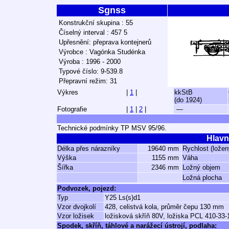
Sgnss
Konstrukční skupina : 55
Číselný interval : 457 5
Upřesnění: přeprava kontejnerů
Výrobce : Vagónka Studénka
Výroba : 1996 - 2000
Typové číslo: 9-539.8
Přepravní režim: 31
Výkres
|
1
|
kkStB
(do 1924)
Fotografie
|
1
|
2
|
—
Technické podmínky TP MSV 95/96.
Hlavn
Délka přes nárazníky
19640 mm
Rychlost (ložen
Výška
1155 mm
Váha
Šířka
2346 mm
Ložný objem
Ložná plocha
Podvozek, pojezd:
Typ
Y25 Ls(s)d1
Vzor dvojkolí
428, celistvá kola, průměr čepu 130 mm
Vzor ložisek
ložisková skříň 80V, ložiska PCL 410-33-
Spodek, skříň, táhlové a narážecí ústrojí, podlaha: