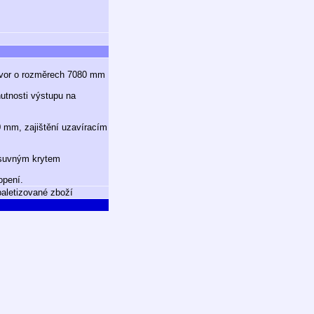
otvor o rozměrech 7080 mm
nutnosti výstupu na
0 mm, zajištění uzavíracím
posuvným krytem
opení.
paletizované zboží