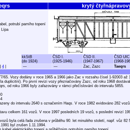
eqrs
krytý čtyřnápravov
abel, potrubí parního topení
 Lípa
kkStB
ČSD I.
ČSD II.
ČSD UIC
(do 1924)
(1925-1946)
(1947-1967)
(1968-19
|
4
|
—
—
Zac, Zazc
Taeqrs
7/65. Vozy dodány v roce 1965 a 1966 jako Zac v rozsahu čísel 1-92003 až 
la duplicitní). Po první revizi vozy přeznačovány Zazc, od roku 1968 dostával
rs, od roku 1966 byly zařazovány v rámci přečíslování do intervalu 5855.
-0
-4
řazeny do intervalu 2640 s označením Haqs. V roce 1982 evidováno 282 vozů
avu celkem 161 vozů. V roce 1997 posledních 19 vozů, s poslední revizí 1991
vozů byla celá řada zrušena v průběhu 90. let minulého století, např. vůz 82
.1991 byl zrušen 1.11.1994.
kabel elektrického topení a průběžným potrubím parního topení.