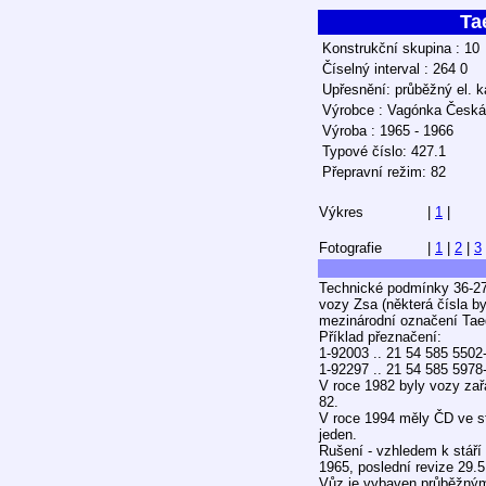
Ta
Konstrukční skupina : 10
Číselný interval : 264 0
Upřesnění: průběžný el. k
Výrobce : Vagónka Česká
Výroba : 1965 - 1966
Typové číslo: 427.1
Přepravní režim: 82
Výkres
|
1
|
Fotografie
|
1
|
2
|
3
Technické podmínky 36-27
vozy Zsa (některá čísla by
mezinárodní označení Taeq
Příklad přeznačení:
1-92003 .. 21 54 585 5502
1-92297 .. 21 54 585 5978
V roce 1982 byly vozy za
82.
V roce 1994 měly ČD ve st
jeden.
Rušení - vzhledem k stáří 
1965, poslední revize 29.5
Vůz je vybaven průběžným 