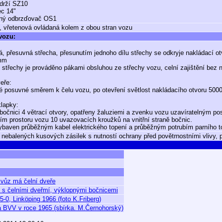
drží SZ10
ec 14"
ný odbrzďovač OS1
, vřetenová ovládaná kolem z obou stran vozu
 vozu:
á, přesuvná střecha, přesunutím jednoho dílu střechy se odkryje nakládací 
mm
í střechy je prováděno pákami obsluhou ze střechy vozu, celní zajištění bez 
eře:
é posuvné směrem k čelu vozu, po otevření světlost nakládacího otvoru 500
klapky:
bočnici 4 větrací otvory, opatřeny žaluziemi a zvenku vozu uzavíratelným 
ním prostoru vozu 10 uvazovacích kroužků na vnitřní straně bočnic.
ybaven průběžným kabel elektrického topení a průběžným potrubím parního t
 nebalených kusových zásilek s nutností ochrany před povětrnostními vlivy, 
, vůz má čelní dveře
 s čelními dveřmí, výklopnými bočnicemi
-0, Linköping 1966 (foto K.Friberg)
a BVV v roce 1965 (sbírka. M.Černohorský)