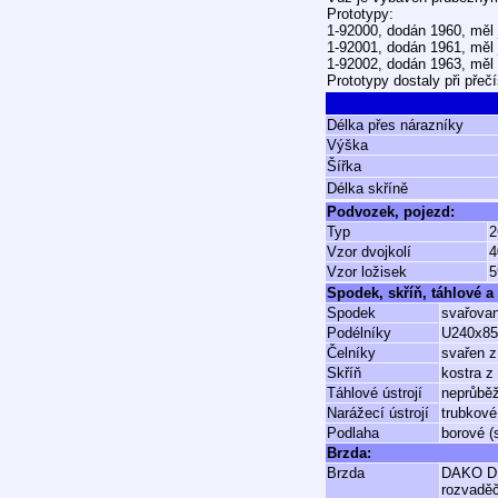
Prototypy:
1-92000, dodán 1960, měl j
1-92001, dodán 1961, měl 
1-92002, dodán 1963, měl č
Prototypy dostaly při přeč
Délka přes nárazníky
Výška
Šířka
Délka skříně
Podvozek, pojezd:
Typ
2
Vzor dvojkolí
4
Vzor ložisek
5
Spodek, skříň, táhlové a 
Spodek
svařovan
Podélníky
U240x85
Čelníky
svařen z
Skříň
kostra z 
Táhlové ústrojí
neprůběž
Narážecí ústrojí
trubkové
Podlaha
borové (
Brzda:
Brzda
DAKO D
rozvadě