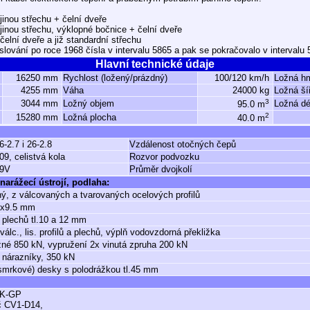
inou střechu + čelní dveře
jinou střechu, výklopné bočnice + čelní dveře
elní dveře a již standardní střechu
íslování po roce 1968 čísla v intervalu 5865 a pak se pokračovalo v intervalu 
Hlavní technické údaje
16250 mm
Rychlost (ložený/prázdný)
100/120 km/h
Ložná h
4255 mm
Váha
24000 kg
Ložná ší
3
3044 mm
Ložný objem
Ložná dé
95.0 m
2
15280 mm
Ložná plocha
40.0 m
6-2.7 i 26-2.8
Vzdálenost otočných čepů
09, celistvá kola
Rozvor podvozku
9V
Průměr dvojkolí
narážecí ústrojí, podlaha:
ý, z válcovaných a tvarovaných ocelových profilů
x9.5 mm
 plechů tl.10 a 12 mm
válc., lis. profilů a plechů, výplň vodovzdorná překližka
né 850 kN, vypružení 2x vinutá zpruha 200 kN
 nárazníky, 350 kN
smrkové) desky s polodrážkou tl.45 mm
K-GP
č CV1-D14,