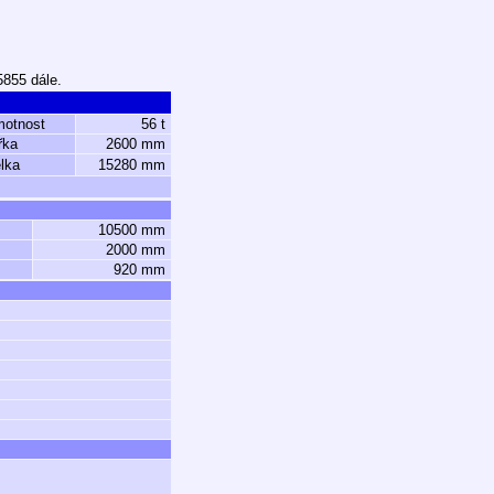
5855 dále.
motnost
56 t
řka
2600 mm
lka
15280 mm
10500 mm
2000 mm
920 mm