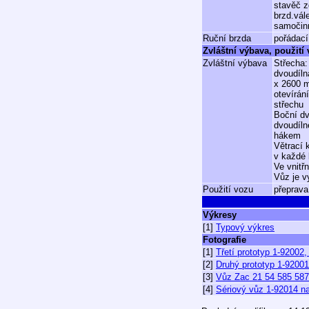
stavěč z
brzd.vál
samočin
Ruční brzda
pořádací
Zvláštní výbava, použití
Zvláštní výbava
Střecha:
dvoudíln
x 2600 
otevírán
střechu
Boční dv
dvoudíln
hákem
Větrací 
v každé 
Ve vnitř
Vůz je v
Použití vozu
přeprava
Výkresy
[1]
Typový výkres
Fotografie
[1]
Třetí prototyp 1-92002
[2]
Druhý prototyp 1-92001
[3]
Vůz Zac 21 54 585 5875
[4]
Sériový vůz 1-92014 n