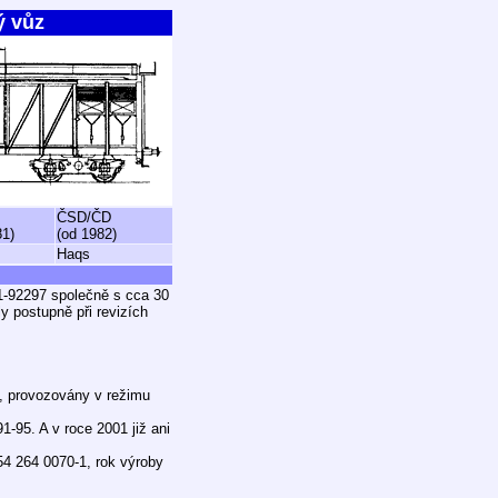
ý vůz
ČSD/ČD
81)
(od 1982)
Haqs
1-92297 společně s cca 30
y postupně při revizích
, provozovány v režimu
-95. A v roce 2001 již ani
 54 264 0070-1, rok výroby