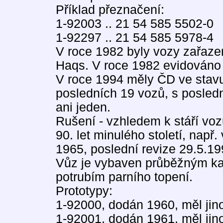
Příklad přeznačení:
1-92003 .. 21 54 585 5502-0
1-92297 .. 21 54 585 5978-4
V roce 1982 byly vozy zařaze
Haqs. V roce 1982 evidováno
V roce 1994 měly ČD ve stav
posledních 19 vozů, s poslední
ani jeden.
Rušení - vzhledem k stáří voz
90. let minulého století, např
1965, poslední revize 29.5.19
Vůz je vybaven průběžným ka
potrubím parního topení.
Prototypy:
1-92000, dodán 1960, měl jino
1-92001, dodán 1961, měl jino