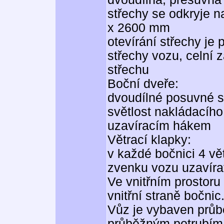
střechy se odkryje 
x 2600 mm
otevírání střechy j
střechy vozu, celní z
střechu
Boční dveře:
dvoudílné posuvné s
světlost nakládacího
uzavíracím hákem
Větrací klapky:
v každé bočnici 4 vě
zvenku vozu uzavír
Ve vnitřním prostor
vnitřní straně bočnic
Vůz je vybaven průb
průběžným potrubím 