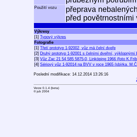
Použití vozu
přeprava nebalených
před povětrnostními 
Výkresy
[1]
Typový výkres
Fotografie
[1]
Třetí prototyp 1-92002, vůz má čelní dveře
[2]
Druhý prototyp 1-92001 s čelními dveřmí, výklopnými
[3]
Vůz Zac 21 54 585 5875-0, Linköping 1966 (foto K.Frib
[4]
Sériový vůz 1-92014 na BVV v roce 1965 (sbírka. M.Č
Poslední modifikace: 14.12.2014 13:26:16
Verze 0.1.4 (beta)
© jub 2004