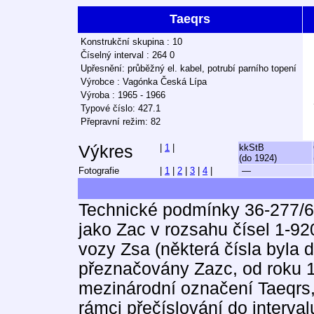
Taeqrs
Konstrukční skupina : 10
Číselný interval : 264 0
Upřesnění: průběžný el. kabel, potrubí parního topení
Výrobce : Vagónka Česká Lípa
Výroba : 1965 - 1966
Typové číslo: 427.1
Přepravní režim: 82
Výkres
|
1
|
kkStB
(do 1924)
Fotografie
|
1
|
2
|
3
|
4
|
—
Technické podmínky 36-277/6
jako Zac v rozsahu čísel 1-9
vozy Zsa (některá čísla byla du
přeznačovány Zazc, od roku 1
mezinárodní označení Taeqrs,
rámci přečíslování do interval