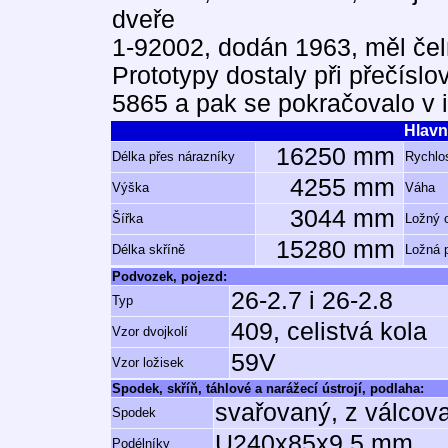
dveře
1-92002, dodán 1963, měl čeln
Prototypy dostaly při přečíslo
5865 a pak se pokračovalo v i
Hlavn
16250 mm
Délka přes nárazníky
Rychlos
4255 mm
Výška
Váha
3044 mm
Šířka
Ložný 
15280 mm
Délka skříně
Ložná 
Podvozek, pojezd:
26-2.7 i 26-2.8
Typ
409, celistvá kola
Vzor dvojkolí
59V
Vzor ložisek
Spodek, skříň, táhlové a narážecí ústrojí, podlaha:
svařovaný, z válcov
Spodek
U240x85x9.5 mm
Podélníky