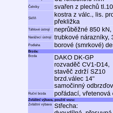
svařen z plechů tl.
Čelníky
kostra z válc., lis. 
Skříň
překližka
neprůběžné 850 kN, 
Táhlové ústrojí
trubkové nárazníky,
Narážecí ústrojí
borové (smrkové) de
Podlaha
Brzda:
Brzda
DAKO DK-GP
rozvaděč CV1-D14,
stavěč zdrží SZ10
brzd.válec 14"
samočinný odbrzďo
pořádací, vřetenová
Ruční brzda
Zvláštní výbava, použití vozu:
Zvláštní výbava
Střecha:
dvoudílná, přesuvná 