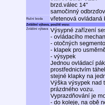
brzd.válec 14"
samočinný odbrzďo
vřetenová ovládaná k
Ruční brzda
Zvláštní výbava, použití vozu:
Zvláštní výbava
Výsypné zařízení ses
- ovládacího mecha
- otočných segment
- klapek pro usměrn
- výsypek
Jednou ovládací pák
prostřednictvím táhe
stejné klapky na jed
Výška výsypek nad 
prázdného vozu.
Vyprazdňování je mo
- do koleje, na obě 