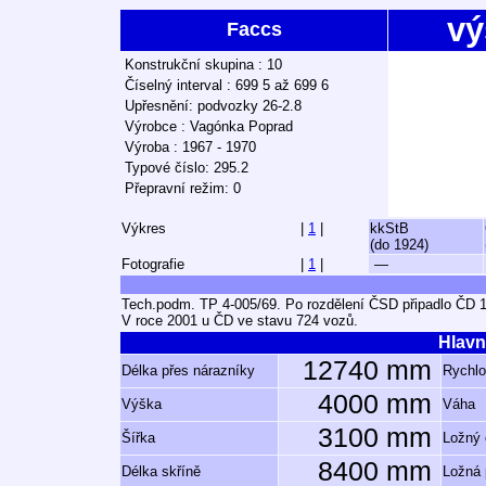
vý
Faccs
Konstrukční skupina : 10
Číselný interval : 699 5 až 699 6
Upřesnění: podvozky 26-2.8
Výrobce : Vagónka Poprad
Výroba : 1967 - 1970
Typové číslo: 295.2
Přepravní režim: 0
Výkres
|
1
|
kkStB
(do 1924)
Fotografie
|
1
|
—
Tech.podm. TP 4-005/69. Po rozdělení ČSD připadlo ČD 
V roce 2001 u ČD ve stavu 724 vozů.
Hlavn
12740 mm
Délka přes nárazníky
Rychlo
4000 mm
Výška
Váha
3100 mm
Šířka
Ložný
8400 mm
Délka skříně
Ložná 