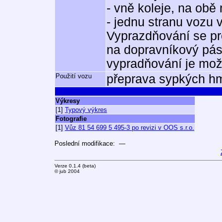
- vně koleje, na obě
- jednu stranu vozu 
Vyprazdňování se p
na dopravníkový pás 
vypradňování je mož
Použití vozu
přeprava sypkých hmo
Výkresy
[1]
Typový výkres
Fotografie
[1]
Vůz 81 54 699 5 495-3 po revizi v OOS s.r.o.
Poslední modifikace: —
Verze 0.1.4 (beta)
© jub 2004