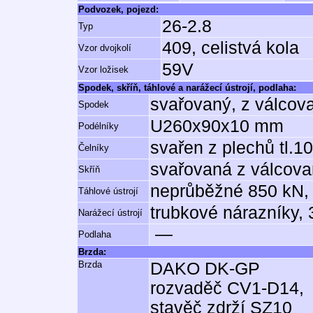
Podvozek, pojezd:
26-2.8
Typ
409, celistvá kola
Vzor dvojkolí
59V
Vzor ložisek
Spodek, skříň, táhlové a narážecí ústrojí, podlaha:
svařovaný, z válcov
Spodek
U260x90x10 mm
Podélníky
svařen z plechů tl.
Čelníky
svařovaná z válcovan
Skříň
neprůběžné 850 kN, 
Táhlové ústrojí
trubkové nárazníky,
Narážecí ústrojí
—
Podlaha
Brzda:
Brzda
DAKO DK-GP
rozvaděč CV1-D14,
stavěč zdrží SZ10