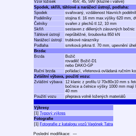
Vzor ložisek
45V, 45, 59V (kluzné i valivé)
Spodek, skříň, táhlové a narážecí ústrojí, podlaha:
Spodek
svařovaný, vzdálenost hlavních podéln
Podélníky
stojina tl. 16 mm max.výšky 620 mm, 
Čelníky
svařen z plechů tl.12, 10 mm
Skříň
sestaven z dělených zásuvných bočnic 
Táhlové ústrojí
neprůběžné, šroubovka 850 kN
Narážecí ústrojí
trubkové nárazníky
Podlaha
smrková prkna tl. 70 mm, upevnění úhe
Brzda:
Brzda
Božič
rovaděč Božič-D1
nebo DAKO-GP
Ruční brzda
pořádací, vřetenová ovládaná ručním k
Zvláštní výbava, použití vozu:
Zvláštní výbava
12 klanic z profilu U 70x80x10 mm s ře
bočnice a čelnice výšky 1000 mm mají k
40 mm
Použití vozu
přeprava volně ložených materiálů
Výkresy
[1]
Typový výkres
Fotografie
[1]
Fotografie z katalogu vozů Vagónek Tatra
Poslední modifikace: —