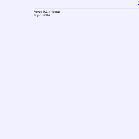
Verze 0.1.4 (beta)
© jub 2004