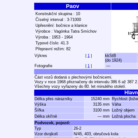
Paov
Konstrukční skupina : 10
Číselný interval : 3-71000
Upřesnění: bočnice a klanice
Výrobce : Vagónka Tatra Smíchov
Výroba : 1953 - 1964
Typové číslo: 41.3
Přepravní režim: 82
Výkres
|
1
|
kkStB
(do 1924)
Fotografie
|
1
|
—
Část vozů dodaná s plechovými bočnicemi.
Vozy v roce 1968 přeznačeny do intervalu 386 6 až 387 2
Všechny vozy vyřazeny do 80. let minulého století.
Hlavn
Délka přes nárazníky
15240 mm
Rychlost (lože
Výška
3135 mm
Váha
Šířka
3100 mm
Ložný objem
Délka skříně
— mm
Ložná plocha
Podvozek, pojezd:
Typ
26-2
Vzor dvojkolí
N/45, 403, obručová kola