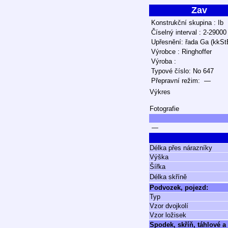
Zav
Konstrukční skupina : Ib
Číselný interval : 2-29000
Upřesnění: řada Ga (kkSt
Výrobce : Ringhoffer
Výroba :
Typové číslo: No 647
Přepravní režim: —
Výkres
Fotografie
—
Délka přes nárazníky
Výška
Šířka
Délka skříně
Podvozek, pojezd:
Typ
Vzor dvojkolí
Vzor ložisek
Spodek, skříň, táhlové a 