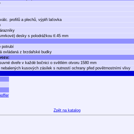
ý
válc. profilů a plechů, výplň laťovka
é
árazníky
smrkové) desky s polodrážkou tl.45 mm
 potrubí
á ovládaná z brzdařské budky
 vozu:
suvné dveře v každé bočnici o světlém otvoru 1580 mm
 nebalených kusových zásilek s nutností ochrany před povětrnostními vlivy
hoffer
Zpět na katalog