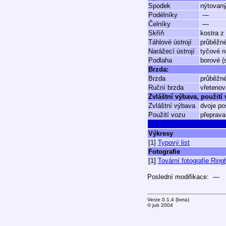
Spodek
nýtovan
Podélníky
—
Čelníky
—
Skříň
kostra z 
Táhlové ústrojí
průběžn
Narážecí ústrojí
tyčové n
Podlaha
borové (
Brzda:
Brzda
průběžné
Ruční brzda
vřetenov
Zvláštní výbava, použití
Zvláštní výbava
dvoje po
Použití vozu
přeprava
Výkresy
[1]
Typový list
Fotografie
[1]
Tovární fotografie Ring
Poslední modifikace: —
Verze 0.1.4 (beta)
© jub 2004