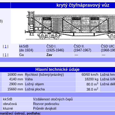
krytý čtyřnápravový vůz
B)
|
1
|
kkStB
ČSD I.
ČSD II.
ČSD UIC
(do 1924)
(1925-1946)
(1947-1967)
(1968-19
|
1
|
Ga
Zav
—
—
Hlavní technické údaje
16900 mm
Rychlost (ložený/prázdný)
60/60 km/h
Ložná hm
4140 mm
Váha
18200 kg
Ložná šíř
3
2900 mm
Ložný objem
Ložná dél
80.0 m
2
15660 mm
Ložná plocha
38.0 m
kkStB
Vzdálenost otočných čepů
obručová
Rozvor podvozku
kluzné
Průměr dvojkolí
narážecí ústrojí, podlaha: