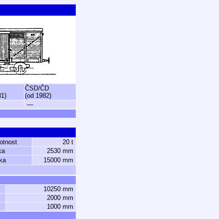
ČSD/ČD
81)
(od 1982)
—
otnost
20 t
ka
2530 mm
ka
15000 mm
10250 mm
2000 mm
1000 mm