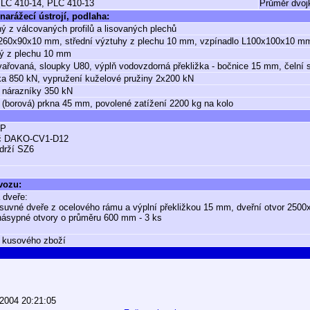
PLC 410-14, PLC 410-13
Průměr dvojk
narážecí ústrojí, podlaha:
ý z válcovaných profilů a lisovaných plechů
U260x90x10 mm, střední výztuhy z plechu 10 mm, vzpínadlo L100x100x10 m
ný z plechu 10 mm
vařovaná, sloupky U80, výplň vodovzdorná překližka - bočnice 15 mm, čelní
a 850 kN, vypružení kuželové pružiny 2x200 kN
 nárazníky 350 kN
(borová) prkna 45 mm, povolené zatížení 2200 kg na kolo
GP
č DAKO-CV1-D12
drží SZ6
 vozu:
 dveře:
suvné dveře z ocelového rámu a výplní překližkou 15 mm, dveřní otvor 250
násypné otvory o průměru 600 mm - 3 ks
 kusového zboží
.2004 20:21:05