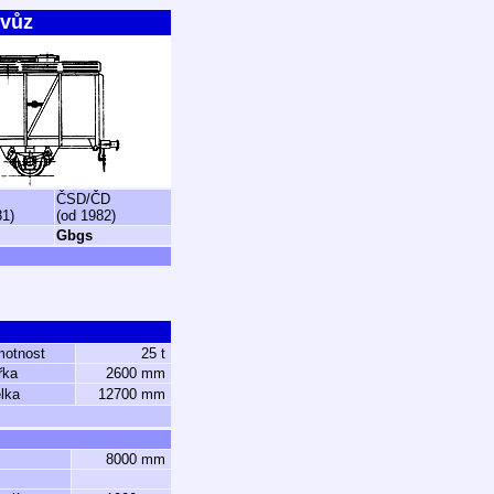
 vůz
ČSD/ČD
81)
(od 1982)
Gbgs
motnost
25 t
řka
2600 mm
lka
12700 mm
8000 mm