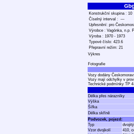
Gb
Konstrukční skupina : 10
Číselný interval : —
Upřesnění: pro Českomora
Výrobce : Vagónka, n.p. 
Výroba : 1970 - 1973
Typové číslo: 423.6
Přepravní režim: 21
Výkres
Fotografie
Vozy dodány Českomoravsk
Vozy mají odchylky v prov
Technické podmínky TP 4-
Délka přes nárazníky
Výška
Šířka
Délka skříně
Podvozek, pojezd:
Typ
dvojit
Vzor dvojkolí
410, c