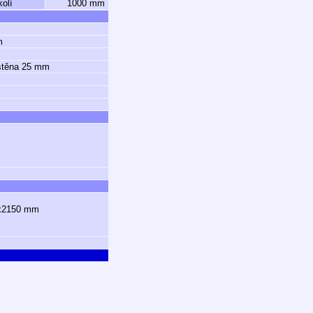
olí
1000 mm
m
 stěna 25 mm
0x2150 mm