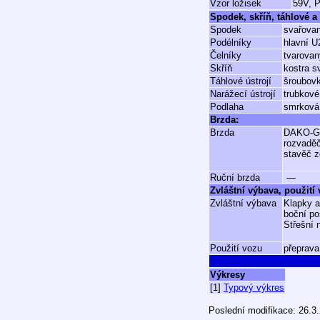
Vzor ložisek
59V, 
Spodek, skříň, táhlové a 
Spodek
svařovan
Podélníky
hlavní 
Čelníky
tvarova
Skříň
kostra s
Táhlové ústrojí
šroubovk
Narážecí ústrojí
trubkové
Podlaha
smrková 
Brzda:
Brzda
DAKO-
rozvadě
stavěč z
Ruční brzda
—
Zvláštní výbava, použití
Zvláštní výbava
Klapky a
boční po
Střešní 
Použití vozu
přeprava
Výkresy
[1]
Typový výkres
Poslední modifikace: 26.3