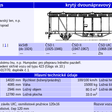
gs
krytý dvounápravový
vský len, n.p.
Poprad
|
1
|
kkStB
ČSD I.
ČSD II.
ČSD UIC
(do 1924)
(1925-1946)
(1947-1967)
(1968-19
—
—
—
Zts
ému lnu, n.p. Humpolec pro přepravu lněného pazdeří.
edení skříně vozu od typu 423 (Gbgs sk.10.)
017/70, doplněk č.1.
Hlavní technické údaje
14020 mm
Rychlost (ložený/prázdný)
100/100 km/h
Ložná h
4085 mm
Váha
15000 kg
Ložná ší
3
2946 mm
Ložný objem
Ložná dé
80.0 m
2
12780 mm
Ložná plocha
33.0 m
ý závěs UIC, osmilistové pružnice 120x16
Rozvor vozu
elistvé, čep 120 mm