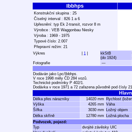
Ibbhps
Konstrukční skupina : 25
Číselný interval : 826 1 a 6
Upřesnění: typ Ek 2-transit, rozvor 8 m
Výrobce : VEB Waggonbau Niesky
Výroba : 1969 - 1975
Typové číslo: 2.007
Přepravní režim: 21
Výkres
|
1
|
kkStB
(do 1924)
Fotografie
—
Dodáván jako Lpc/Ibbhps.
V roce 1998 měly ČD 284 vozů.
Technické podmínky P 402/1.
Dodávka v roce 1971 a 72 zařazena původně pod čísly 21
Hlavn
Délka přes nárazníky
14020 mm
Rychlost (lože
Výška
4265 mm
Váha
Šířka
3030 mm
Ložný objem
Délka skříně
12780 mm
Ložná plocha
Podvozek, pojezd:
Typ
dvojité závěsky UIC