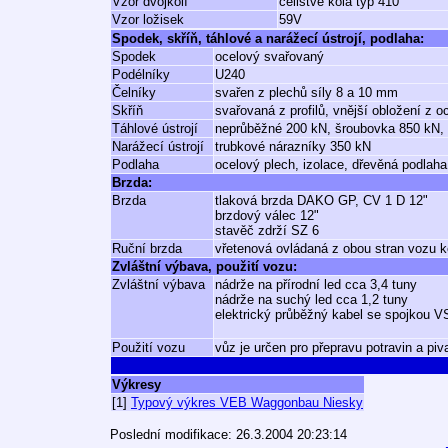
Vzor dvojkolí
celistvé kola typ 410
Vzor ložisek
59V
Spodek, skříň, táhlové a narážecí ústrojí, podlaha:
Spodek
ocelový svařovaný
Podélníky
U240
Čelníky
svařen z plechů síly 8 a 10 mm
Skříň
svařovaná z profilů, vnější obložení z o
Táhlové ústrojí
neprůběžné 200 kN, šroubovka 850 kN,
Narážecí ústrojí
trubkové nárazníky 350 kN
Podlaha
ocelový plech, izolace, dřevěná podlaha
Brzda:
Brzda
tlaková brzda DAKO GP, CV 1 D 12"
brzdový válec 12"
stavěč zdrží SZ 6
Ruční brzda
vřetenová ovládaná z obou stran vozu 
Zvláštní výbava, použití vozu:
Zvláštní výbava
nádrže na přírodní led cca 3,4 tuny
nádrže na suchý led cca 1,2 tuny
elektrický průběžný kabel se spojkou 
Použití vozu
vůz je určen pro přepravu potravin a piv
Výkresy
[1]
Typový výkres VEB Waggonbau Niesky
Poslední modifikace: 26.3.2004 20:23:14