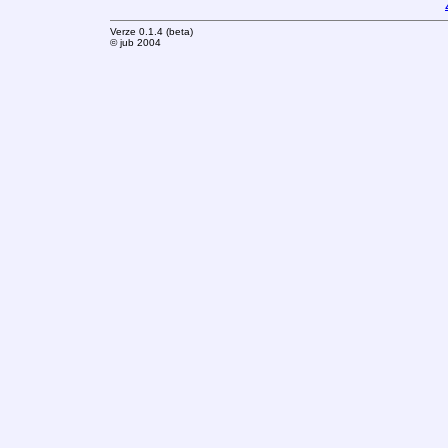
Verze 0.1.4 (beta)
© jub 2004