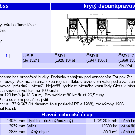
bss
krytý dvounápravov
y, výroba Jugoslávie
ávie
05
|
1
|
kkStB
ČSD I.
ČSD II.
ČSD UIC
(do 1924)
(1925-1946)
(1947-1967)
(1968-19
—
—
—
Zts (Zst)
varianta bez brzdařské budky. Dodávky zahájeny pod označením Zst pak Zts.
cí brzdy. Vůz má automatickou regulaci tlaku v brzdovém válci podle zatíže
vovač "prázdný - ložený". Nejvyšší rychlost loženého vozu řady Gbss v lož
 a snížena rychlost na 100 km/h.
t 120 km/h je 18,5 tuny. Pro rychlost 80 km/h až 26,5 tuny.
mu ss se nepodařilo zjistit.
n vůz 173 9 667 (již deponován s poslední REV 1988), rok výroby 1966.
hal Kozuk.
Hlavní technické údaje
14020 mm
Rychlost (ložený/prázdný)
120/120 km/h
Ložná h
3979 mm
Váha
13500 kg
Ložná ší
3
2886 mm
Ložný objem
Ložná dé
80.0 m