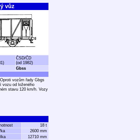
ý vůz
ČSD/ČD
81)
(od 1982)
Gbss
 Oproti vozům řady Gbgs
ní vozu od loženého
eném stavu 120 km/h. Vozy
motnost
18 t
řka
2600 mm
lka
12710 mm