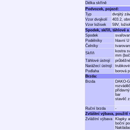
Délka skříně
Podvozek, pojezd:
Typ
dvojitý zá
Vzor dvojkolí
403.2, ob
Vzor ložisek
59V, ložis
Spodek, skříň, táhlové a 
Spodek
svařovan
Podélníky
hlavní U
Čelníky
tvarova
kostra s
Skříň
mm (bočn
Táhlové ústrojí
průběžné
Narážecí ústrojí
trubkové
Podlaha
borová p
Brzda:
Brzda
DAKO-G
rozvádě
přídavný
bar
stavěč z
Ruční brzda
-
Zvláštní výbava, použití
Zvláštní výbava
Klapky a
boční po
Nakládac