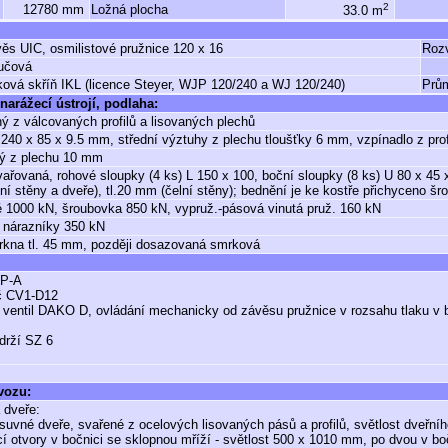
2
12780 mm
Ložná plocha
33.0 m
věs UIC, osmilistové pružnice 120 x 16
Roz
ručová
ková skříň IKL (licence Steyer, WJP 120/240 a WJ 120/240)
Prům
narážecí ústrojí, podlaha:
ý z válcovaných profilů a lisovaných plechů
 240 x 85 x 9.5 mm, střední výztuhy z plechu tloušťky 6 mm, vzpínadlo z prof
ný z plechu 10 mm
vařovaná, rohové sloupky (4 ks) L 150 x 100, boční sloupky (8 ks) U 80 x 45 x 
í stěny a dveře), tl.20 mm (čelní stěny); bednění je ke kostře přichyceno šr
 1000 kN, šroubovka 850 kN, vypruž.-pásová vinutá pruž. 160 kN
 nárazníky 350 kN
rkna tl. 45 mm, později dosazovaná smrková
P-A
č CV1-D12
 ventil DAKO D, ovládání mechanicky od závěsu pružnice v rozsahu tlaku v b
drží SZ 6
 vozu:
 dveře:
suvné dveře, svařené z ocelových lisovaných pásů a profilů, světlost dveřn
í otvory v bočnici se sklopnou mříží - světlost 500 x 1010 mm, po dvou v bo