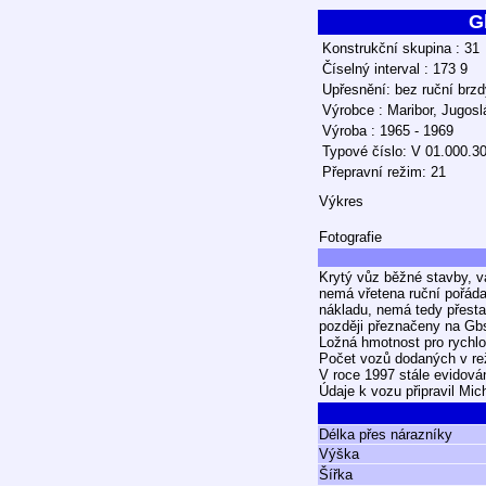
G
Konstrukční skupina : 31
Číselný interval : 173 9
Upřesnění: bez ruční brzd
Výrobce : Maribor, Jugosl
Výroba : 1965 - 1969
Typové číslo: V 01.000.3
Přepravní režim: 21
Výkres
Fotografie
Krytý vůz běžné stavby, 
nemá vřetena ruční pořáda
nákladu, nemá tedy přesta
později přeznačeny na Gbs
Ložná hmotnost pro rychlos
Počet vozů dodaných v reži
V roce 1997 stále evidová
Údaje k vozu připravil Mic
Délka přes nárazníky
Výška
Šířka