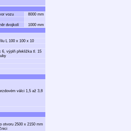
vor vozu
8000 mm
ěr dvojkolí
1000 mm
ilu L 100 x 100 x 10
6, výplň překližka tl. 15
ouby
rzdovém válci 1,5 až 3,8
ího otvoru 2500 x 2150 mm
čnici