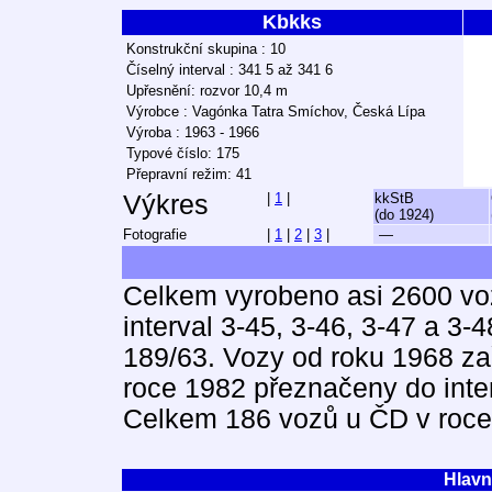
Kbkks
Konstrukční skupina : 10
Číselný interval : 341 5 až 341 6
Upřesnění: rozvor 10,4 m
Výrobce : Vagónka Tatra Smíchov, Česká Lípa
Výroba : 1963 - 1966
Typové číslo: 175
Přepravní režim: 41
Výkres
|
1
|
kkStB
(do 1924)
Fotografie
|
1
|
2
|
3
|
—
Celkem vyrobeno asi 2600 vo
interval 3-45, 3-46, 3-47 a 3
189/63. Vozy od roku 1968 za
roce 1982 přeznačeny do inte
Celkem 186 vozů u ČD v roce
Hlavn