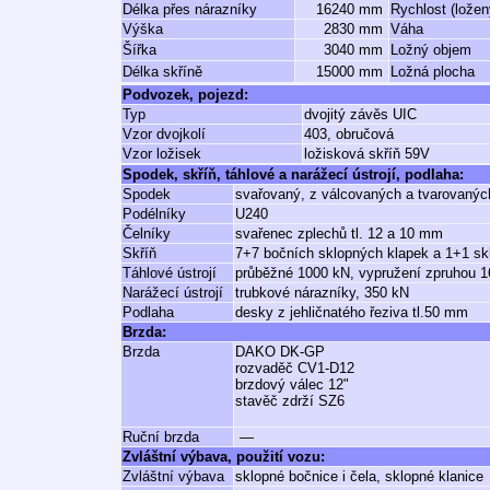
Délka přes nárazníky
16240 mm
Rychlost (ložen
Výška
2830 mm
Váha
Šířka
3040 mm
Ložný objem
Délka skříně
15000 mm
Ložná plocha
Podvozek, pojezd:
Typ
dvojitý závěs UIC
Vzor dvojkolí
403, obručová
Vzor ložisek
ložisková skříň 59V
Spodek, skříň, táhlové a narážecí ústrojí, podlaha:
Spodek
svařovaný, z válcovaných a tvarovaných
Podélníky
U240
Čelníky
svařenec zplechů tl. 12 a 10 mm
Skříň
7+7 bočních sklopných klapek a 1+1 sk
Táhlové ústrojí
průběžné 1000 kN, vypružení zpruhou 
Narážecí ústrojí
trubkové nárazníky, 350 kN
Podlaha
desky z jehličnatého řeziva tl.50 mm
Brzda:
Brzda
DAKO DK-GP
rozvaděč CV1-D12
brzdový válec 12"
stavěč zdrží SZ6
Ruční brzda
—
Zvláštní výbava, použití vozu:
Zvláštní výbava
sklopné bočnice i čela, sklopné klanice