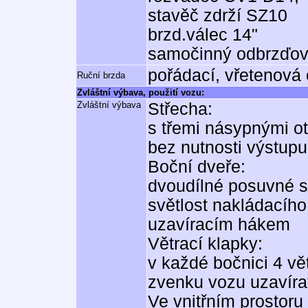
stavěč zdrží SZ10
brzd.válec 14"
samočinný odbrzďo
pořádací, vřetenová
Ruční brzda
Zvláštní výbava, použití vozu:
Zvláštní výbava
Střecha:
s třemi násypnými ot
bez nutnosti výstupu
Boční dveře:
dvoudílné posuvné s
světlost nakládacího
uzavíracím hákem
Větrací klapky:
v každé bočnici 4 vě
zvenku vozu uzavír
Ve vnitřním prostor