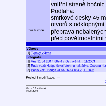
vnitřní straně bočnic
Podlaha:
smrkové desky 45 mm
otvorů s odklopnými 
Použití vozu
přeprava nebalených
před povětrnostními v
Výkresy
[1]
Typový výkres
Fotografie
[1]
Vůz 31 54 260 4 887-4 v Ostravě hl.n. 11/2003
[2]
Řada vozů Hadgs čekajících na nakládku, Ostrava hl.
[3]
Popis vozu Hadgs 31 54 260 4 864-2, 11/2003
Poslední modifikace: —
Verze 0.1.4 (beta)
© jub 2004