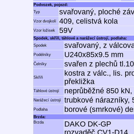
Podvozek, pojezd:
svařovaný, ploché zá
Typ
409, celistvá kola
Vzor dvojkolí
59V
Vzor ložisek
Spodek, skříň, táhlové a narážecí ústrojí, podlaha:
svařovaný, z válcov
Spodek
U240x85x9.5 mm
Podélníky
svařen z plechů tl.
Čelníky
kostra z válc., lis. 
Skříň
překližka
neprůběžné 850 kN, 
Táhlové ústrojí
trubkové nárazníky,
Narážecí ústrojí
borové (smrkové) de
Podlaha
Brzda:
Brzda
DAKO DK-GP
rozvaděč CV1-D14,