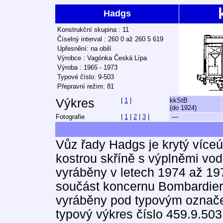
Hadgs
Konstrukční skupina : 11
Číselný interval : 260 0 až 260 5 619
Upřesnění: na obilí
Výrobce : Vagónka Česká Lípa
Výroba : 1965 - 1973
Typové číslo: 9-503
Přepravní režim: 81
Výkres
|
1
|
kkStB
(do 1924)
Fotografie
|
1
|
2
|
3
|
—
Vůz řady Hadgs je krytý více
kostrou skříně s výplněmi vo
vyráběny v letech 1974 až 19
součást koncernu Bombardier)
vyráběny pod typovým označen
typový výkres číslo 459.9.50