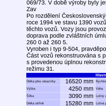
069/73. V době výroby byly j
Zav
Po rozdělení Československýc
roce 1994 ve stavu 1390 vozů
těchto vozů. Vozy jsou provo
doprava podle zvláštních úmlu
260 0 až 260 5.
Vyroben i typ 9-504, pravděp
Část vozů rekonstruována s p
s provedenou úplnou rekonst
režimu 31.
Hlavn
16520 mm
Délka přes nárazníky
Rychlos
4250 mm
Výška
Váha
3090 mm
Šířka
Ložný 
15280 mm
Délka skříně
Ložná 