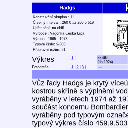
Hadgs
Konstrukční skupina : 11
Číselný interval : 260 0 až 260 5 619
Upřesnění: na obilí
Výrobce : Vagónka Česká Lípa
Výroba : 1965 - 1973
Typové číslo: 9-503
Přepravní režim: 81
Výkres
|
1
|
kkStB
(do 1924)
Fotografie
|
1
|
2
|
3
|
—
Vůz řady Hadgs je krytý více
kostrou skříně s výplněmi vo
vyráběny v letech 1974 až 19
součást koncernu Bombardier)
vyráběny pod typovým označen
typový výkres číslo 459.9.50