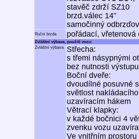
stavěč zdrží SZ10
brzd.válec 14"
samočinný odbrzďo
pořádací, vřetenová
Ruční brzda
Zvláštní výbava, použití vozu:
Zvláštní výbava
Střecha:
s třemi násypnými ot
bez nutnosti výstupu
Boční dveře:
dvoudílné posuvné s
světlost nakládacího
uzavíracím hákem
Větrací klapky:
v každé bočnici 4 vě
zvenku vozu uzavír
Ve vnitřním prostor