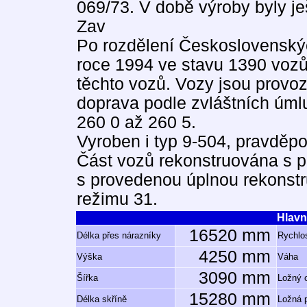
069/73. V době výroby byly j
Zav
Po rozdělení Československýc
roce 1994 ve stavu 1390 vozů
těchto vozů. Vozy jsou provo
doprava podle zvláštních úmlu
260 0 až 260 5.
Vyroben i typ 9-504, pravděp
Část vozů rekonstruována s p
s provedenou úplnou rekonst
režimu 31.
Hlavn
16520 mm
Délka přes nárazníky
Rychlos
4250 mm
Výška
Váha
3090 mm
Šířka
Ložný 
15280 mm
Délka skříně
Ložná 