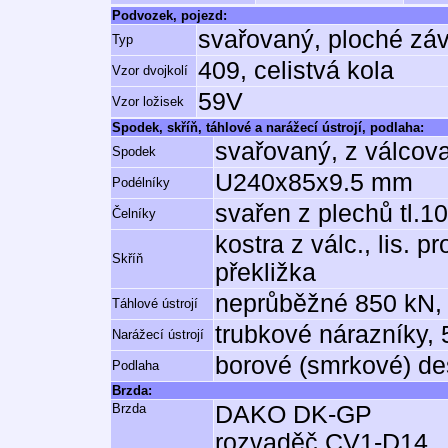
Podvozek, pojezd:
svařovaný, ploché zá
Typ
409, celistvá kola
Vzor dvojkolí
59V
Vzor ložisek
Spodek, skříň, táhlové a narážecí ústrojí, podlaha:
svařovaný, z válcov
Spodek
U240x85x9.5 mm
Podélníky
svařen z plechů tl.
Čelníky
kostra z válc., lis. 
Skříň
překližka
neprůběžné 850 kN, 
Táhlové ústrojí
trubkové nárazníky,
Narážecí ústrojí
borové (smrkové) de
Podlaha
Brzda:
Brzda
DAKO DK-GP
rozvaděč CV1-D14,