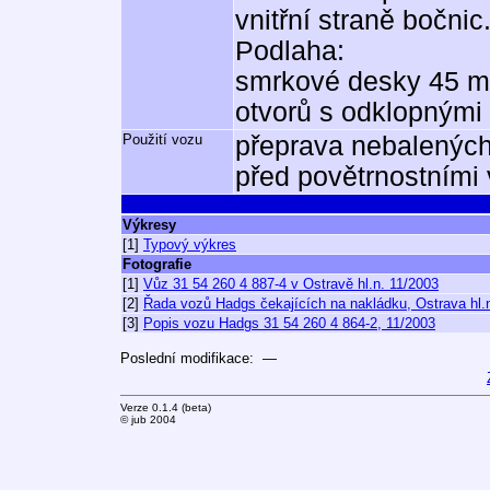
vnitřní straně bočnic
Podlaha:
smrkové desky 45 mm
otvorů s odklopnými 
Použití vozu
přeprava nebalených
před povětrnostními v
Výkresy
[1]
Typový výkres
Fotografie
[1]
Vůz 31 54 260 4 887-4 v Ostravě hl.n. 11/2003
[2]
Řada vozů Hadgs čekajících na nakládku, Ostrava hl.
[3]
Popis vozu Hadgs 31 54 260 4 864-2, 11/2003
Poslední modifikace: —
Verze 0.1.4 (beta)
© jub 2004