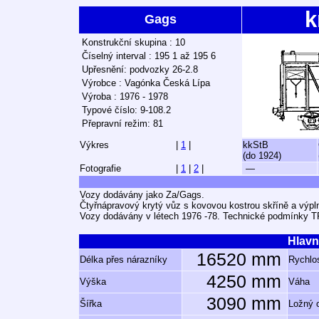
k
Gags
Konstrukční skupina : 10
Číselný interval : 195 1 až 195 6
Upřesnění: podvozky 26-2.8
Výrobce : Vagónka Česká Lípa
Výroba : 1976 - 1978
Typové číslo: 9-108.2
Přepravní režim: 81
Výkres
|
1
|
kkStB
(do 1924)
Fotografie
|
1
|
2
|
—
Vozy dodávány jako Za/Gags.
Čtyřnápravový krytý vůz s kovovou kostrou skříně a výpln
Vozy dodávány v létech 1976 -78. Technické podmínky T
Hlavn
16520 mm
Délka přes nárazníky
Rychlos
4250 mm
Výška
Váha
3090 mm
Šířka
Ložný 