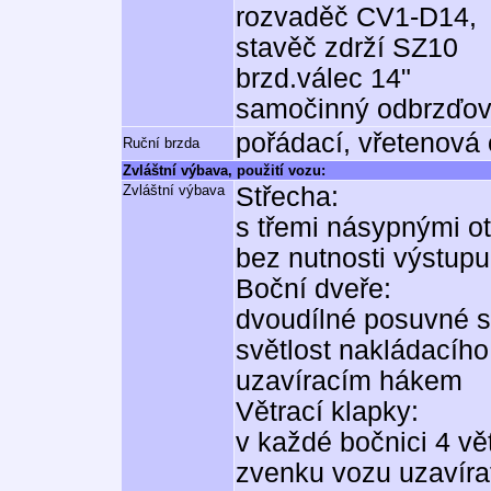
rozvaděč CV1-D14,
stavěč zdrží SZ10
brzd.válec 14"
samočinný odbrzďo
pořádací, vřetenová
Ruční brzda
Zvláštní výbava, použití vozu:
Zvláštní výbava
Střecha:
s třemi násypnými ot
bez nutnosti výstupu
Boční dveře:
dvoudílné posuvné s
světlost nakládacího
uzavíracím hákem
Větrací klapky:
v každé bočnici 4 vě
zvenku vozu uzavír