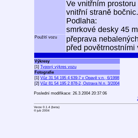
Ve vnitřním prostor
vnitřní straně bočnic
Podlaha:
smrkové desky 45 
Použití vozu
přeprava nebalených
před povětrnostními v
Výkresy
[1]
Typový výkres vozu
Fotografie
[1]
Vůz 31 54 195 4 639-7 v Opavě v.n., 6/1998
[2]
Vůz 81 54 195 2 878-2, Ostrava hl.n. 3/2004
Poslední modifikace: 26.3.2004 20:37:06
Verze 0.1.4 (beta)
© jub 2004