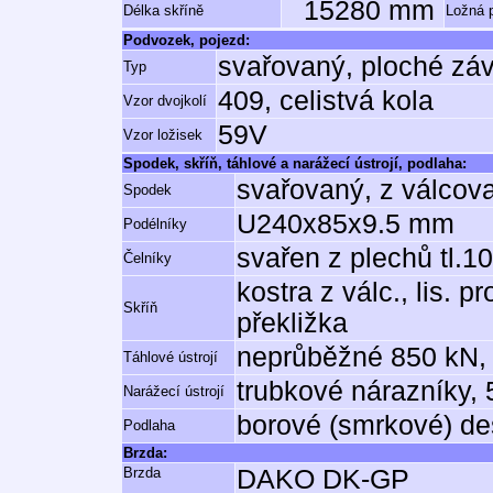
15280 mm
Délka skříně
Ložná 
Podvozek, pojezd:
svařovaný, ploché zá
Typ
409, celistvá kola
Vzor dvojkolí
59V
Vzor ložisek
Spodek, skříň, táhlové a narážecí ústrojí, podlaha:
svařovaný, z válcov
Spodek
U240x85x9.5 mm
Podélníky
svařen z plechů tl.
Čelníky
kostra z válc., lis. 
Skříň
překližka
neprůběžné 850 kN, 
Táhlové ústrojí
trubkové nárazníky,
Narážecí ústrojí
borové (smrkové) de
Podlaha
Brzda:
Brzda
DAKO DK-GP