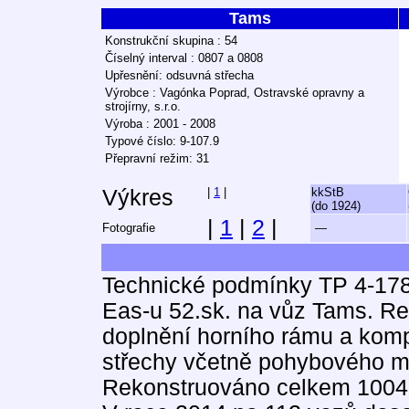
Tams
Konstrukční skupina : 54
Číselný interval : 0807 a 0808
Upřesnění: odsuvná střecha
Výrobce : Vagónka Poprad, Ostravské opravny a
strojírny, s.r.o.
Výroba : 2001 - 2008
Typové číslo: 9-107.9
Přepravní režim: 31
Výkres
|
1
|
kkStB
(do 1924)
|
1
|
2
|
Fotografie
—
Technické podmínky TP 4-178
Eas-u 52.sk. na vůz Tams. Re
doplnění horního rámu a komp
střechy včetně pohybového 
Rekonstruováno celkem 1004