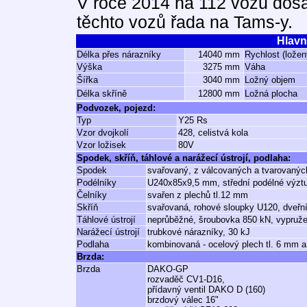
V roce 2014 na 112 vozů dos
těchto vozů řada na Tams-y.
Hlavn
Délka přes nárazníky
14040 mm
Rychlost (ložen
Výška
3275 mm
Váha
Šířka
3040 mm
Ložný objem
Délka skříně
12800 mm
Ložná plocha
Podvozek, pojezd:
Typ
Y25 Rs
Vzor dvojkolí
428, celistvá kola
Vzor ložisek
80V
Spodek, skříň, táhlové a narážecí ústrojí, podlaha:
Spodek
svařovaný, z válcovaných a tvarovaných
Podélníky
U240x85x9,5 mm, střední podélné výz
Čelníky
svařen z plechů tl.12 mm
Skříň
svařovaná, rohové sloupky U120, dveřn
Táhlové ústrojí
neprůběžné, šroubovka 850 kN, vypruže
Narážecí ústrojí
trubkové nárazníky, 30 kJ
Podlaha
kombinovaná - ocelový plech tl. 6 mm 
Brzda:
Brzda
DAKO-GP
rozvaděč CV1-D16,
přídavný ventil DAKO D (160)
brzdový válec 16"