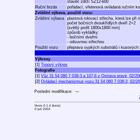
stavěč zdrží SZ12-600
Ruční brzda
pořádací, vřetenová ovládaná ručním k
Zvláštní výbava, použití vozu:
Zvláštní výbava
plastová rolovací střecha, která lze při 
počet bočních dvoukřídlých dveří 2+2
(světlý profil 1800x1800 mm)
způsob vykládky:
- bočními dveřmi
- odsuvnou střechou
Použití vozu
přeprava sypkých substrátů i kusových z
Výkresy
[1]
Typový výkres
Fotografie
[1]
Vůz 31 54 080 7 038-3 a 107-6 v Ostrava pravé, 02/20
[2]
Ovládací mechanizmus vozu 31 54 080 7 038-3, 02/2
Poslední modifikace: —
Verze 0.1.4 (beta)
© jub 2004