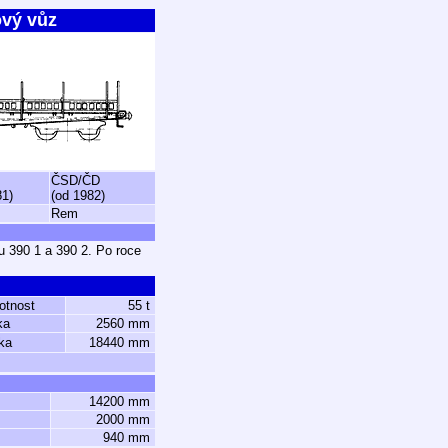
ový vůz
ČSD/ČD
81)
(od 1982)
Rem
u 390 1 a 390 2. Po roce
otnost
55 t
ka
2560 mm
ka
18440 mm
14200 mm
2000 mm
940 mm