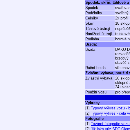
Spodek, skříň, táhlové a 
Spodek
svařovan
Podélníky
svařený 
Čelníky
2x profi
Skříň
18 sklop
Táhlové ústrojí
neprůbě
Narážecí ústrojí
trubkové
Podlaha
borové n
Brzda:
Brzda
DAKO D
rozvadě
brzdový 
stavěč z
Ruční brzda
vřetenov
Zvláštní výbava, použití
Zvláštní výbava
20 sklop
sklopné 
24 uvazo
Použití vozu
pro přep
Výkresy
[1]
Typový výkres vozu - 
[2]
Typový výkres - čela v
Fotografie
[1]
Tovární fotografie voz
[2]
Již jako vůz SDC Olom