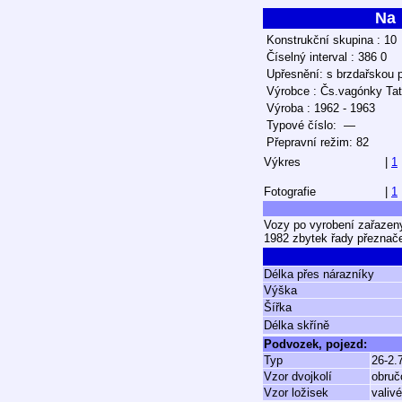
Na
Konstrukční skupina : 10
Číselný interval : 386 0
Upřesnění: s brzdařskou 
Výrobce : Čs.vagónky Tat
Výroba : 1962 - 1963
Typové číslo: —
Přepravní režim: 82
Výkres
|
1
Fotografie
|
1
Vozy po vyrobení zařazeny 
1982 zbytek řady přeznače
Délka přes nárazníky
Výška
Šířka
Délka skříně
Podvozek, pojezd:
Typ
26-2.7
Vzor dvojkolí
obruč
Vzor ložisek
valiv