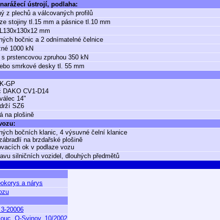
narážecí ústrojí, podlaha:
ý z plechů a válcovaných profilů
ze stojiny tl.15 mm a pásnice tl.10 mm
l L130x130x12 mm
ných bočnic a 2 odnímatelné čelnice
žné 1000 kN
 s prstencovou zpruhou 350 kN
ebo smrkové desky tl. 55 mm
K-GP
č DAKO CV1-D14
válec 14"
drží SZ6
á na plošině
 vozu:
ných bočních klanic, 4 výsuvné čelní klanice
zábradlí na brzdařské plošině
vacích ok v podlaze vozu
ravu silničních vozidel, dlouhých předmětů
bokorys a nárys
ozu
u 3-20006
ouc, O-Svinov, 10/2002