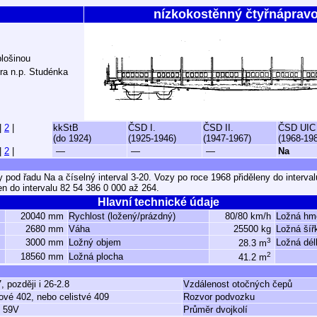
nízkokostěnný čtyřnáprav
plošinou
ra n.p. Studénka
|
2
|
kkStB
ČSD I.
ČSD II.
ČSD UIC
(do 1924)
(1925-1946)
(1947-1967)
(1968-19
|
2
|
—
—
—
Na
pod řadu Na a číselný interval 3-20. Vozy po roce 1968 přiděleny do interval
n do intervalu 82 54 386 0 000 až 264.
Hlavní technické údaje
20040 mm
Rychlost (ložený/prázdný)
80/80 km/h
Ložná hm
2680 mm
Váha
25500 kg
Ložná šíř
3
3000 mm
Ložný objem
Ložná dél
28.3 m
2
18560 mm
Ložná plocha
41.2 m
, později i 26-2.8
Vzdálenost otočných čepů
ové 402, nebo celistvé 409
Rozvor podvozku
é 59V
Průměr dvojkolí