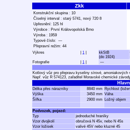
Zkk
Konstrukční skupina : 10
Číselný interval : starý 5741, nový 720 8
Upřesnění: 125 hl
Výrobce : První Královopolská Brno
Výroba : 1959
Typové číslo: —
Přepravní režim: 44
Výkres
|
1
|
kkStB
(do 1924)
Fotografie
|
1
|
—
Kotlový vůz pro přepravu kyseliny sírové, amoniakových v
Např. vůz R 574123, zařaditel Moravské chemické závod
Hlavn
Délka přes nárazníky
8840 mm
Rychlost (lože
Výška
3450 mm
Váha
Šířka
2900 mm
Ložný objem
Podvozek, pojezd:
Typ
jednoduché hraníky
Vzor dvojkolí
obručová N 45v, nebo N 45s
Vzor ložisek
valivé 45V nebo kluzné 45