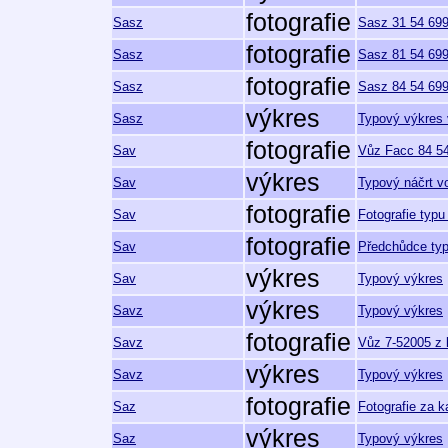
fotografie
Sasz
Sasz 31 54 699
fotografie
Sasz
Sasz 81 54 699
fotografie
Sasz
Sasz 84 54 699
výkres
Sasz
Typový výkres 
fotografie
Sav
Vůz Facc 84 54 
výkres
Sav
Typový náčrt v
fotografie
Sav
Fotografie typu
fotografie
Sav
Předchůdce typu
výkres
Sav
Typový výkres
výkres
Savz
Typový výkres
fotografie
Savz
Vůz 7-52005 z 
výkres
Savz
Typový výkres
fotografie
Saz
Fotografie za k
výkres
Saz
Typový výkres