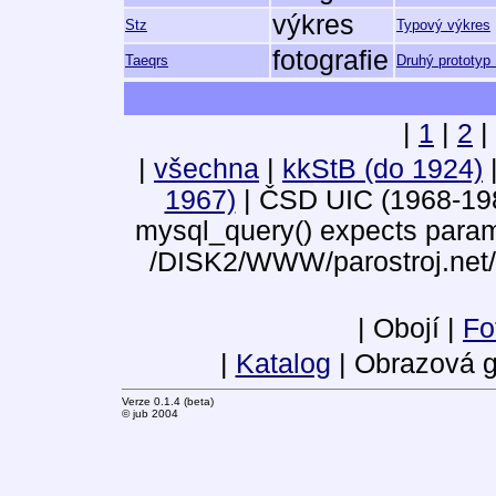
výkres
Stz
Typový výkres
fotografie
Taeqrs
Druhý prototyp
|
1
|
2
|
|
všechna
|
kkStB (do 1924)
1967)
| ČSD UIC (1968-19
mysql_query() expects parame
/DISK2/WWW/parostroj.net/
| Obojí |
Fo
|
Katalog
| Obrazová g
Verze 0.1.4 (beta)
© jub 2004