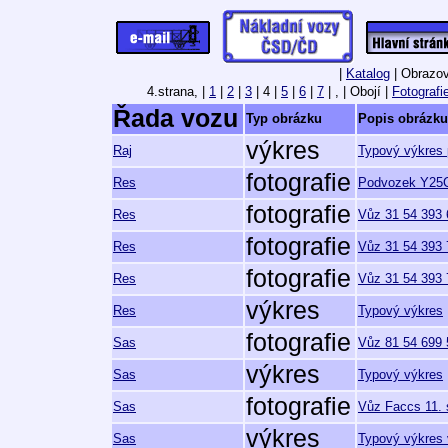
|
Katalog
| Obrazov
4.strana,
|
1
|
2
|
3
| 4 |
5
|
6
|
7
| , | Obojí |
Fotografi
Řada vozu
Typ obrázku
Popis obrázku
výkres
Raj
Typový výkres 
fotografie
Res
Podvozek Y25Cs
fotografie
Res
Vůz 31 54 393 
fotografie
Res
Vůz 31 54 393 
fotografie
Res
Vůz 31 54 393 
výkres
Res
Typový výkres
fotografie
Sas
Vůz 81 54 699 5
výkres
Sas
Typový výkres
fotografie
Sas
Vůz Faccs 11. 
výkres
Sas
Typový výkres