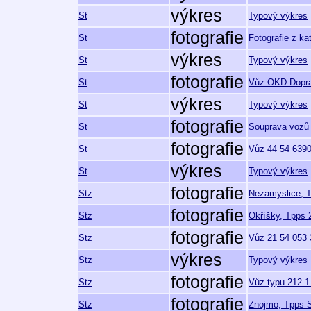
výkres
St
Typový výkres
fotografie
St
Fotografie z ka
výkres
St
Typový výkres
fotografie
St
Vůz OKD-Dopra
výkres
St
Typový výkres
fotografie
St
Souprava vozů 
fotografie
St
Vůz 44 54 6390
výkres
St
Typový výkres
fotografie
Stz
Nezamyslice, T
fotografie
Stz
Okříšky, Tpps 2
fotografie
Stz
Vůz 21 54 053 
výkres
Stz
Typový výkres
fotografie
Stz
Vůz typu 212.1
fotografie
Stz
Znojmo, Tpps S