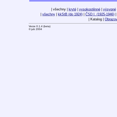
| všechny |
kryté
|
vysokostěnné
|
výsypné
|
všechny
|
kkStB (do 1924)
|
ČSD I. (1925-1946)
| Katalog |
Obrazov
Verze 0.1.4 (beta)
© jub 2004