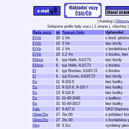
| Katalog |
Obrazov
Seřazeno podle řady vozu ( 1.strana ), všechny
|
Řada vozu
sk
Typové číslo
Upřesnění
E/Vtr
10
1 Vtr
s brzd. plošin
E/Vtr
10
3 Vtr
bez brzdy
E/Vtr
10
1 Vtr
s brzdařskou
E/Vtr
10
1,2 Vtr
s brzdou, bez
Eklmo
6
typ Halle, A1/C71
bez brzdy
Eklmo
6
typ Halle, A1/C71
s brzdou
El
6
typ Breslau, A10/C72
s brzdou
El
6
typ Essen, A10/C72
bez brzdy
Es
11
9-110.0
bez budky
Es
12
9-110.6, 9-110.7
bez budky
Es
13
9-110.8
bez budky
Es
31
01-40-2045
s budkou
Es
31
01-40-2017
bez budky
Fals
67
9-427.0
OKD Doprava
Gbgs/Zts
27
Zts.00
s pořádací b
Gbgs/Zts
27
Zts.00
s brzdařskou
Glm
10
3 Zsr
vyrobeny jako