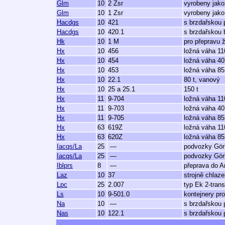
Glm
10
2 Zsr
vyrobeny jako
Glm
10
1 Zsr
vyrobeny jako
Hacdgs
10
421
s brzdařskou 
Hacdgs
10
420.1
s brzdařskou
Hk
10
1 M
pro přepravu ž
Hx
10
456
ložná váha 11
Hx
10
454
ložná váha 40
Hx
10
453
ložná váha 85
Hx
10
22.1
80 t, vanový
Hx
10
25 a 25.1
150 t
Hx
11
9-704
ložná váha 11
Hx
11
9-703
ložná váha 40
Hx
11
9-705
ložná váha 85
Hx
63
619Z
ložná váha 11
Hx
63
620Z
ložná váha 85
Iacqs/La
25
—
podvozky Görl
Iacqs/La
25
—
podvozky Görl
Iblprs
8
—
přeprava do A
Laz
10
37
strojně chlaz
Lpc
25
2.007
typ Ek 2-trans
Ls
10
9-501.0
kontejnery pro
Na
10
—
s brzdařskou 
Nas
10
122.1
s brzdařskou 