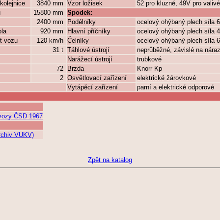
kolejnice
3840 mm
Vzor ložisek
52 pro kluzné, 49V pro valivé 
ů
15800 mm
Spodek:
2400 mm
Podélníky
ocelový ohýbaný plech síla
ola
920 mm
Hlavní příčníky
ocelový ohýbaný plech síla
t vozu
120 km/h
Čelníky
ocelový ohýbaný plech síla
31 t
Táhlové ústrojí
neprůběžné, závislé na nára
Narážecí ústrojí
trubkové
72
Brzda
Knorr Kp
2
Osvětlovací zařízení
elektrické žárovkové
Vytápěcí zařízení
parní a elektrické odporové
í vozy ČSD 1967
archiv VUKV)
Zpět na katalog