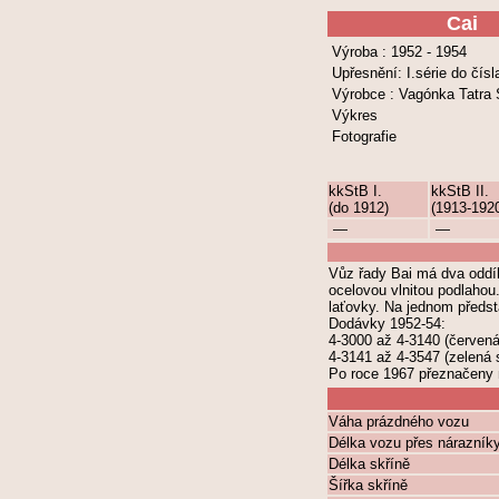
Cai
Výroba : 1952 - 1954
Upřesnění: I.série do čís
Výrobce : Vagónka Tatra
Výkres
Fotografie
kkStB I.
kkStB II.
(do 1912)
(1913-192
—
—
Vůz řady Bai má dva oddíly
ocelovou vlnitou podlahou
laťovky. Na jednom předst
Dodávky 1952-54:
4-3000 až 4-3140 (červená
4-3141 až 4-3547 (zelená 
Po roce 1967 přeznačeny 
Váha prázdného vozu
Délka vozu přes nárazník
Délka skříně
Šířka skříně