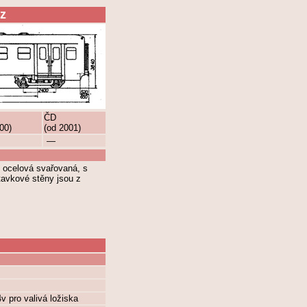
z
ČD
00)
(od 2001)
—
je ocelová svařovaná, s
tavkové stěny jsou z
v pro valivá ložiska