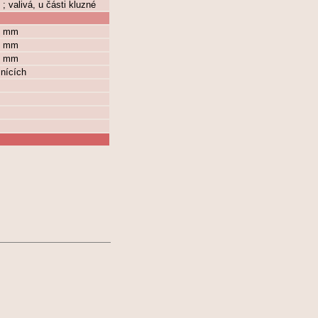
; valivá, u části kluzné
 6 mm
 4 mm
 6 mm
znících