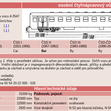
osobní čtyřnápravový vů
la vozu 4-3547
 Smíchov
|
1
|
|
1
|
ČSD I.
ČSD II.
ČSD III.
ČSD-ČD
0)
(1921-1956)
(1957-1982)
(1983-1989)
(1990-20
Cai
Bai
By
By
 2. třídy s prostřední uličkou. Je určen pro vnitrostátní provoz. Skříň vozu 
. Vnitřní obložení je z impregnovaných dřevovláknitých desek, příčky a předs
avku je záchod a umývárna na druhém je záchod a oddíl pro průvodčího.
 sedadla)
sedadla)
na 50 54 20-22 000 - 526
Hlavní technické údaje
31500 kg
Podvozek, pojezd:
y
23300 mm
Typ
se jhy
22000 mm
Konstrukční provedení
svařované
2920 mm
Vzor dvojkolí
N 52 pro kluzná ložiska, N 54