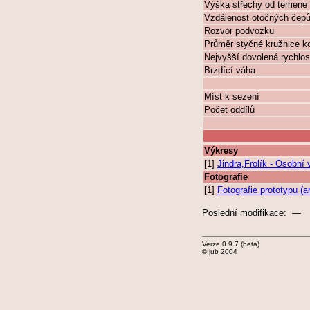
Výška střechy od temene 
Vzdálenost otočných čep
Rozvor podvozku
Průměr styčné kružnice k
Nejvyšší dovolená rychlos
Brzdící váha
Míst k sezení
Počet oddílů
Výkresy
[1]
Jindra,Frolík - Osobn
Fotografie
[1]
Fotografie prototypu (
Poslední modifikace: —
Verze 0.9.7 (beta)
© jub 2004