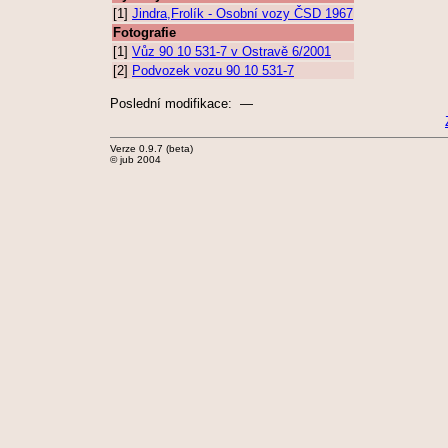
[1]
Jindra,Frolík - Osobní vozy ČSD 1967
Fotografie
[1]
Vůz 90 10 531-7 v Ostravě 6/2001
[2]
Podvozek vozu 90 10 531-7
Poslední modifikace: —
Verze 0.9.7 (beta)
© jub 2004