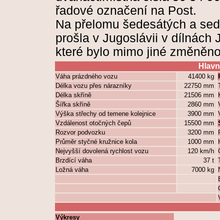
řadové označení na Post.
Na přelomu šedesátých a sedm
prošla v Jugoslávii v dílnách 
které bylo mimo jiné změněno
Hlavn
Váha prázdného vozu
41400 kg
Délka vozu přes nárazníky
22750 mm
Délka skříně
21506 mm
Šířka skříně
2860 mm
Výška střechy od temene kolejnice
3900 mm
Vzdálenost otočných čepů
15500 mm
Rozvor podvozku
3200 mm
Průměr styčné kružnice kola
1000 mm
Nejvyšší dovolená rychlost vozu
120 km/h
Brzdící váha
37 t
Ložná váha
7000 kg
Výkresy