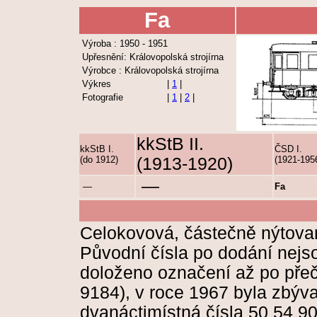
Fa
Výroba : 1950 - 1951
Upřesnění: Královopolská strojírna
Výrobce : Královopolská strojírna
Výkres
|
1
|
Fotografie
|
1
|
2
|
kkStB II.
kkStB I.
ČSD I.
(do 1912)
(1913-1920)
(1921-195
—
—
Fa
Celokovová, částečně nýtova
Původní čísla po dodání nejs
doloženo označení až po přeč
9184), v roce 1967 byla zbýv
dvanáctimístná čísla 50 54 9