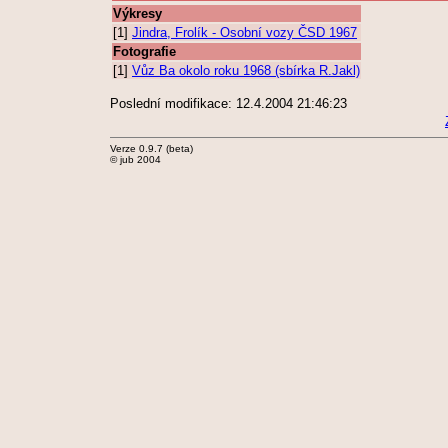
Výkresy
[1]
Jindra, Frolík - Osobní vozy ČSD 1967
Fotografie
[1]
Vůz Ba okolo roku 1968 (sbírka R.Jakl)
Poslední modifikace: 12.4.2004 21:46:23
Verze 0.9.7 (beta)
© jub 2004