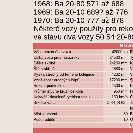
1968: Ba 20-80 571 až 688
1969: Ba 20-10 689? až 776
1970: Ba 20-10 777 až 878
Některé vozy použity pro rek
ve stavu dva vozy 50 54 20-8
Hlavn
Váha prázdného vozu
42000 kg
P
Délka vozu přes nárazníky
24500 mm
T
Délka skříně
24200 mm
K
Šířka skříně
2883 mm
V
Výška střechy od temene kolejnice
4232 mm
V
Vzdálenost otočných čepů
17200 mm
S
Rozvor podvozku
2500 mm
P
Průměr styčné kružnice kola
950 mm
H
Nejvyšší dovolená rychlost vozu
160 km/h
Č
Brzdící váha
O 44, R 63 t
T
N
Míst k sezení
80
B
Počet oddílů
10
O
V