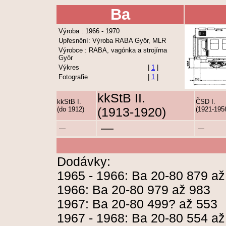
Ba
Výroba : 1966 - 1970
Upřesnění: Výroba RABA Györ, MLR
Výrobce : RABA, vagónka a strojírna
Györ
Výkres
|
1
|
Fotografie
|
1
|
kkStB II.
kkStB I.
ČSD I.
(do 1912)
(1913-1920)
(1921-195
—
—
—
Dodávky:
1965 - 1966: Ba 20-80 879 až
1966: Ba 20-80 979 až 983
1967: Ba 20-80 499? až 553
1967 - 1968: Ba 20-80 554 až