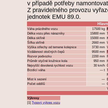
v případě potřeby namontovat 
Z pravidelného provozu vyřaz
jednotek EMU 89.0.
Hlavn
Váha prázdného vozu
17500 kg
Délka vozu přes nárazníky
15800 mm
Délka skříně
15000 mm
Šířka skříně
2660 mm
Výška střechy od temene kolejnice
3730 mm
Vzdálenost otočných čepů
9500 mm
Rozvor podvozku
2200 mm
Průměr styčné kružnice kola
950 mm
Nejvyšší dovolená rychlost vozu
30 km/h
Brzdící váha
— t
Míst k sezení
—
Počet oddílů
—
Výkresy
[1]
Typový výkres vozu