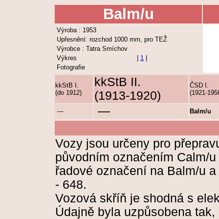
Balm/u
Výroba : 1953
Upřesnění: rozchod 1000 mm, pro TEŽ
Výrobce : Tatra Smíchov
Výkres
|
1
|
Fotografie
kkStB II.
kkStB I.
ČSD I.
(do 1912)
(1913-1920)
(1921-195
—
—
Balm/u
Vozy jsou určeny pro přeprav
původním označením Calm/u 
řadové označení na Balm/u a 
- 648.
Vozová skříň je shodná s ele
Údajně byla uzpůsobena tak, 